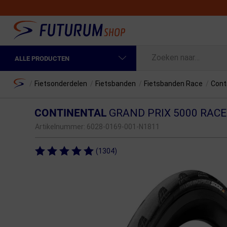
ALLE PRODUCTEN
Spring naar hoofdinhoud
Fietskleding Heren
Home
/
Fietsonderdelen
/
Fietsbanden
/
Fietsbanden Race
/
Cont
Fietskleding Dames
CONTINENTAL
GRAND PRIX 5000 RACE
Fietsonderdelen
Artikelnummer:
6028-0169-001-N1811
Fietselektronica
(1304)
Fietsonderhoud
Sportvoeding en Verzorging
Fietstassen & Rugzakken
Fietsendragers & Fietskoffers