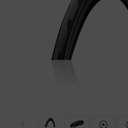
Fietstrainers
Hardlopen
Overige sporten & cadeaubon
Fietsen
Nieuw bij FuturumShop...