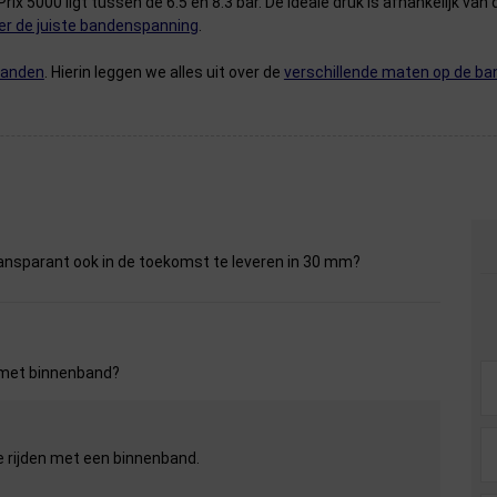
5000 ligt tussen de 6.5 en 8.3 bar. De ideale druk is afhankelijk van d
er de juiste bandenspanning
.
banden
. Hierin leggen we alles uit over de
verschillende maten op de b
ansparant ook in de toekomst te leveren in 30 mm?
 met binnenband?
e rijden met een binnenband.