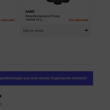
XAND
Race Binnenband Presta
Ventiel 23-2...
 alternatief
Kies alternatief
Kies je versie
e productvragen aan onze nieuwe AI gestuurde assistent!
★
☆