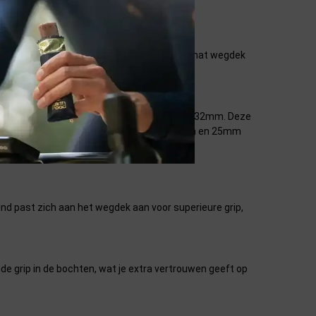
er uitstekend is voor een prestatieband.
 grip op zowel droog zomer-asfalt als op een nat wegdek
band ook beschikbaar in 28mm, 30mm en zelfs 32mm. Deze
Uiteraard blijft de band ook gewoon in 23mm en 25mm
nd past zich aan het wegdek aan voor superieure grip,
de grip in de bochten, wat je extra vertrouwen geeft op