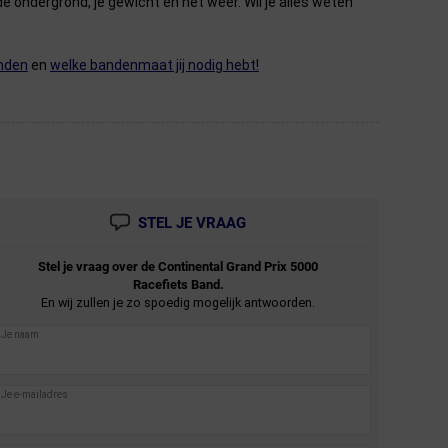
e ondergrond, je gewicht en het weer. Wil je alles weten
anden
en
welke bandenmaat jij nodig hebt!
STEL JE VRAAG
Stel je vraag over de
Continental
Grand Prix 5000
Racefiets Band.
En wij zullen je zo spoedig mogelijk antwoorden.