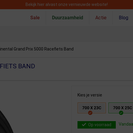
Bekijk hier alvast onze vernieuwde website!
Sale
Duurzaamheid
Actie
Blog
inental Grand Prix 5000 Racefiets Band
FIETS BAND
Kies je versie
700 X 23C
700 X 25C
Vandaag
Op voorraad