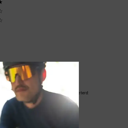
★
☆
☆
oorganger is deze band op alle fronten verbeterd: