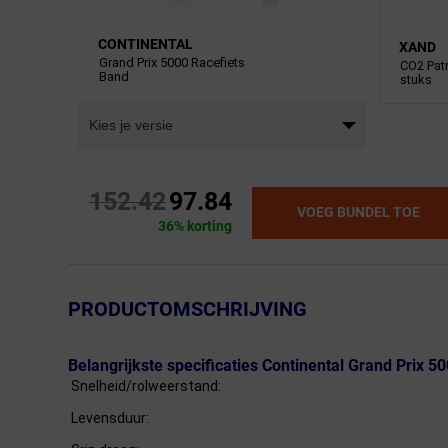
CONTINENTAL
XAND
Grand Prix 5000 Racefiets
CO2 Pat
Band
stuks
Kies je versie
152.42
97.84
VOEG BUNDEL TOE
36% korting
← Terug naar productnavigatie
PRODUCTOMSCHRIJVING
Belangrijkste specificaties Continental Grand Prix 5
Snelheid/rolweerstand:
Levensduur: