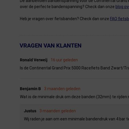
De aanbevolen bandenspanning voor de Continental Grand Prix 
over de perfecte bandenspanning? Check dan onze
blog ov
Heb je vragen over fietsbanden? Check dan onze
FAQ fiets
VRAGEN VAN KLANTEN
← Terug naar productnavigatie
Ronald Verweij
16 uur geleden
Is de Continental Grand Prix 5000 Racefiets Band Zwart/Tr
Benjamin B
3 maanden geleden
Wat is de minimale druk om deze banden (32mm) te rijden
Justus
3 maanden geleden
Wij raden je aan om een minimale bandendruk van 4 bar t