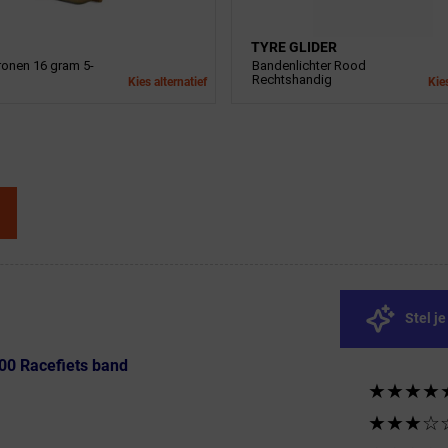
TYRE GLIDER
ronen 16 gram 5-
Bandenlichter Rood
Rechtshandig
Kies alternatief
Kies
Stel j
000 Racefiets band
★★★★
★★★☆