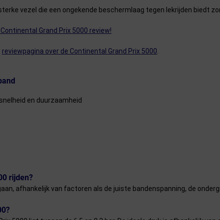
sterke vezel die een ongekende beschermlaag tegen lekrijden biedt zo
 Continental Grand Prix 5000 review!
e
reviewpagina over de Continental Grand Prix 5000
.
 band
, snelheid en duurzaamheid
00 rijden?
an, afhankelijk van factoren als de juiste bandenspanning, de ondergr
00?