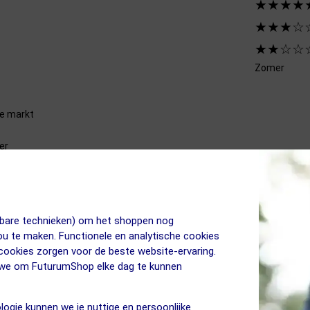
★★★★
★★★☆
★★☆☆
Zomer
de markt
er
eden
 4-seizoenenband
ger
jkbare technieken) om het shoppen nog
arische Grand Prix 4000 en doet dit met verve. Ten opzichte van zijn v
jou te maken. Functionele en analytische cookies
 cookies zorgen voor de beste website-ervaring.
n we om FuturumShop elke dag te kunnen
ofiel
logie kunnen we je nuttige en persoonlijke