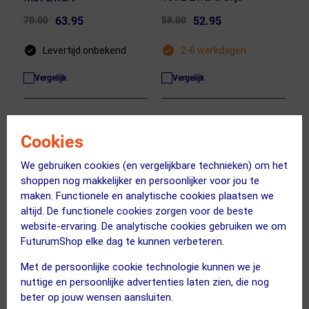
70.00
63.95
58.00
52.95
Levertijd onbekend
2-6 werkdagen
Vergelijk
Vergelijk
ACTIE
Cookies
We gebruiken cookies (en vergelijkbare technieken) om het
shoppen nog makkelijker en persoonlijker voor jou te
maken. Functionele en analytische cookies plaatsen we
altijd. De functionele cookies zorgen voor de beste
website-ervaring. De analytische cookies gebruiken we om
FuturumShop elke dag te kunnen verbeteren.
(2)
Met de persoonlijke cookie technologie kunnen we je
nuttige en persoonlijke advertenties laten zien, die nog
LEZYNE
ORTLIEB
beter op jouw wensen aansluiten.
Pocket Organizer Loaded
Steekas M6-Connector