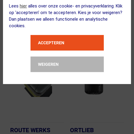
Road Zwart
1mm Zwart
Lees
hier
alles over onze cookie- en privacyverklaring. Klik
op 'accepteren' om te accepteren. Kies je voor weigeren?
54.95
38.95
37.50
Dan plaatsen we alleen functionele en analytische
cookies.
ja, op voorraad
Levertijd onbekend
Vergelijk
Vergelijk
ACCEPTEREN
WEIGEREN
ROUTE WERKS
ORTLIEB