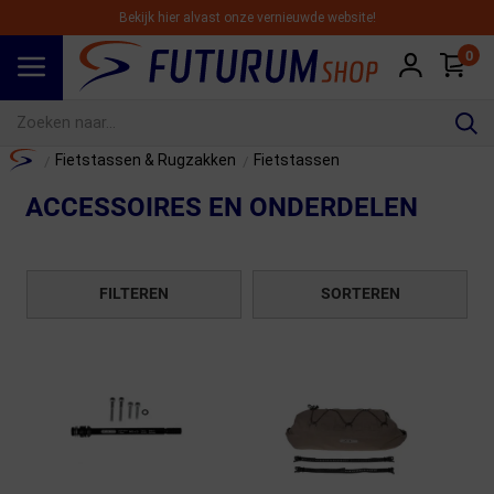
Bekijk hier alvast onze vernieuwde website!
0
Spring naar hoofdinhoud
Home
Fietstassen & Rugzakken
Fietstassen
/
/
ACCESSOIRES EN ONDERDELEN
FILTEREN
SORTEREN