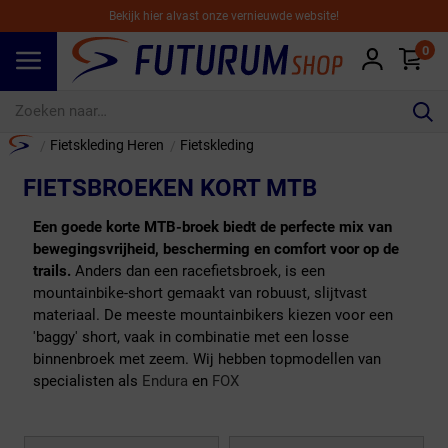
Bekijk hier alvast onze vernieuwde website!
0
Spring naar hoofdinhoud
Home
Fietskleding Heren
Fietskleding
/
/
FIETSBROEKEN KORT MTB
Een goede korte MTB-broek biedt de perfecte mix van
bewegingsvrijheid, bescherming en comfort voor op de
trails.
Anders dan een racefietsbroek, is een
mountainbike-short gemaakt van robuust, slijtvast
materiaal. De meeste mountainbikers kiezen voor een
'baggy' short, vaak in combinatie met een losse
binnenbroek met zeem. Wij hebben topmodellen van
specialisten als
Endura
en
FOX