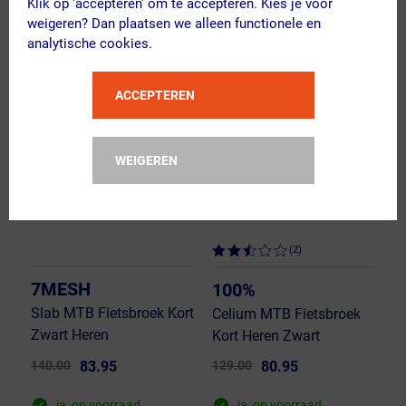
Klik op 'accepteren' om te accepteren. Kies je voor
Vergelijk
Vergelijk
weigeren? Dan plaatsen we alleen functionele en
analytische cookies.
OP=OP!
OP=OP!
ACCEPTEREN
WEIGEREN
(2)
7MESH
100%
Slab MTB Fietsbroek Kort
Celium MTB Fietsbroek
Zwart Heren
Kort Heren Zwart
140.00
83.95
129.00
80.95
ja, op voorraad
ja, op voorraad