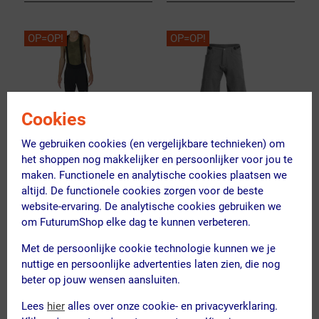
OP=OP!
OP=OP!
Cookies
We gebruiken cookies (en vergelijkbare technieken) om
het shoppen nog makkelijker en persoonlijker voor jou te
(1)
maken. Functionele en analytische cookies plaatsen we
altijd. De functionele cookies zorgen voor de beste
FOX
7MESH
website-ervaring. De analytische cookies gebruiken we
Flexair Ascent Cargo
Glidepath MTB
om FuturumShop elke dag te kunnen verbeteren.
MTB Fietsbroek Kort
Fietsbroek Kort Grijs
Zwart Heren
Met de persoonlijke cookie technologie kunnen we je
Heren
nuttige en persoonlijke advertenties laten zien, die nog
169.99
104.95
140.00
83.95
beter op jouw wensen aansluiten.
ja, op voorraad
ja, op voorraad
Lees
hier
alles over onze cookie- en privacyverklaring.