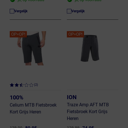
Vergelijk
Vergelijk
OP=OP!
OP=OP!
(2)
ION
100%
Traze Amp AFT MTB
Celium MTB Fietsbroek
Fietsbroek Kort Grijs
Kort Grijs Heren
Heren
129.00
129.99