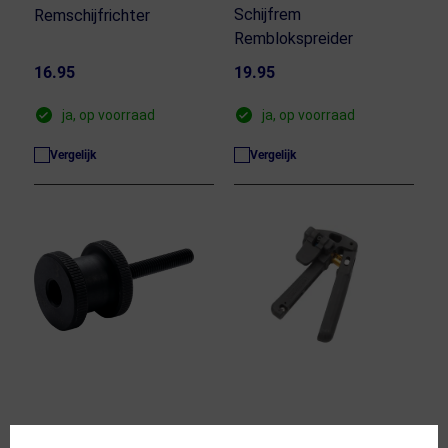
Schijfrem
Remschijfrichter
Remblokspreider
16.95
19.95
ja, op voorraad
ja, op voorraad
Vergelijk
Vergelijk