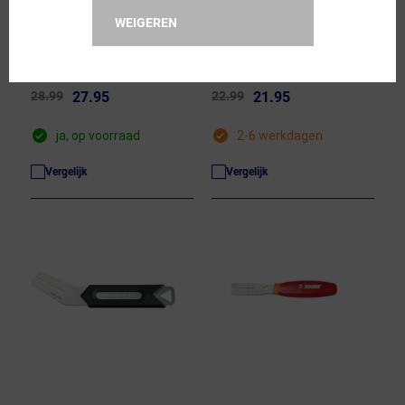
PRO
WEIGEREN
PRO
Piston Lever Discbrake
Schijfremtool Richter
28.99
27.95
22.99
21.95
ja, op voorraad
2-6 werkdagen
Vergelijk
Vergelijk