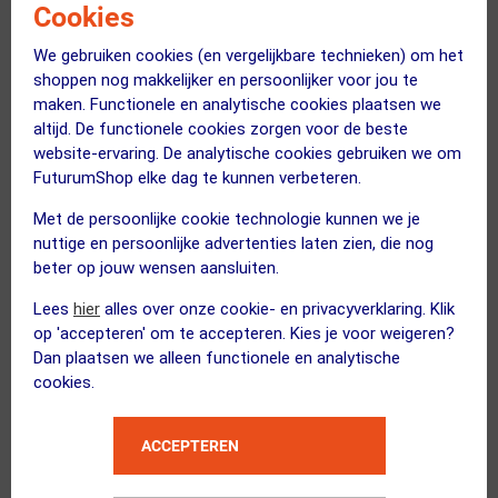
BBB CYCLING
JAGWIRE
Cookies
LeverAlign BTK-197
Pro Needle Driver
We gebruiken cookies (en vergelijkbare technieken) om het
Remklauwrichter Zwart
shoppen nog makkelijker en persoonlijker voor jou te
12.95
11.95
65.99
maken. Functionele en analytische cookies plaatsen we
altijd. De functionele cookies zorgen voor de beste
ja, op voorraad
2-6 werkdagen
website-ervaring. De analytische cookies gebruiken we om
FuturumShop elke dag te kunnen verbeteren.
Vergelijk
Vergelijk
Met de persoonlijke cookie technologie kunnen we je
nuttige en persoonlijke advertenties laten zien, die nog
beter op jouw wensen aansluiten.
Lees
hier
alles over onze cookie- en privacyverklaring. Klik
op 'accepteren' om te accepteren. Kies je voor weigeren?
Dan plaatsen we alleen functionele en analytische
cookies.
ACCEPTEREN
(3)