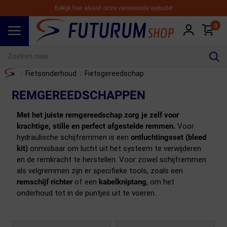
Bekijk hier alvast onze vernieuwde website!
0
Spring naar hoofdinhoud
Home
Fietsonderhoud
Fietsgereedschap
/
/
REMGEREEDSCHAPPEN
Met het juiste remgereedschap zorg je zelf voor
krachtige, stille en perfect afgestelde remmen.
Voor
hydraulische schijfremmen is een
ontluchtingsset (bleed
kit)
onmisbaar om lucht uit het systeem te verwijderen
en de remkracht te herstellen. Voor zowel schijfremmen
als velgremmen zijn er specifieke tools, zoals een
remschijf richter
of een
kabelkniptang
, om het
onderhoud tot in de puntjes uit te voeren.