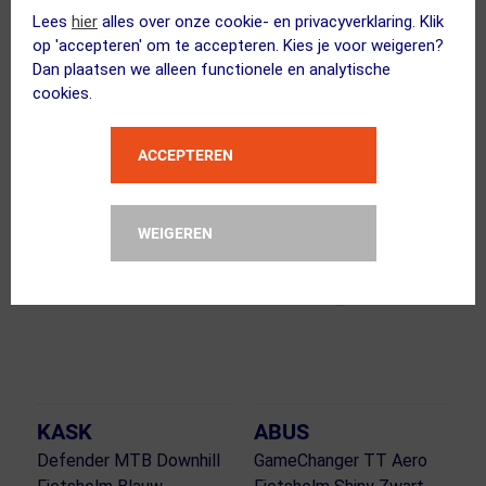
69.90
32.95
599.00
372.95
Lees
hier
alles over onze cookie- en privacyverklaring. Klik
op 'accepteren' om te accepteren. Kies je voor weigeren?
ja, op voorraad
ja, op voorraad
Dan plaatsen we alleen functionele en analytische
cookies.
Vergelijk
Vergelijk
ACCEPTEREN
OP=OP!
OP=OP!
WEIGEREN
KASK
ABUS
Defender MTB Downhill
GameChanger TT Aero