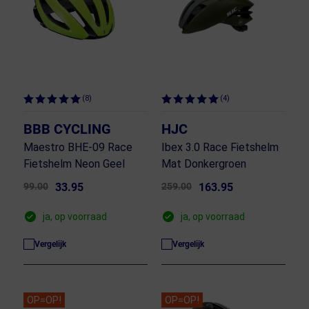
(8)
(4)
BBB CYCLING
HJC
Maestro BHE-09 Race
Ibex 3.0 Race Fietshelm
Fietshelm Neon Geel
Mat Donkergroen
99.00
33.95
259.00
163.95
ja, op voorraad
ja, op voorraad
Vergelijk
Vergelijk
OP=OP!
OP=OP!