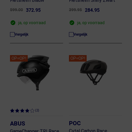
Fietshelm Blauw
Fietshelm Shiny Zwart
599.00
372.95
399.95
284.95
ja, op voorraad
ja, op voorraad
Vergelijk
Vergelijk
OP=OP!
OP=OP!
(2)
POC
ABUS
Cytal Carbon Race
GameChanger TRI Race