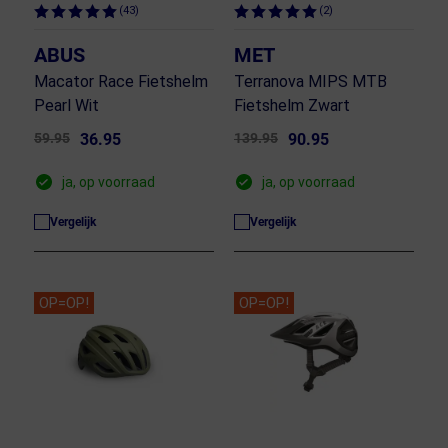
(43)
(2)
ABUS
MET
Macator Race Fietshelm
Terranova MIPS MTB
Pearl Wit
Fietshelm Zwart
59.95
36.95
139.95
90.95
ja, op voorraad
ja, op voorraad
Vergelijk
Vergelijk
OP=OP!
OP=OP!