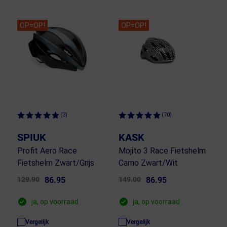
OP=OP!
OP=OP!
(3)
(70)
SPIUK
KASK
Profit Aero Race
Mojito 3 Race Fietshelm
Fietshelm Zwart/Grijs
Camo Zwart/Wit
129.90
86.95
149.00
86.95
ja, op voorraad
ja, op voorraad
Vergelijk
Vergelijk