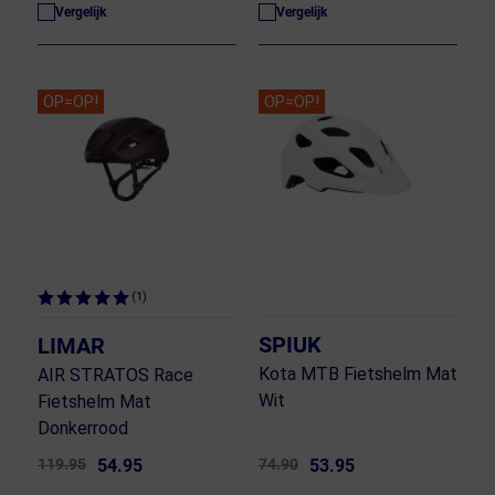
Vergelijk
Vergelijk
OP=OP!
OP=OP!
(1)
SPIUK
LIMAR
Kota MTB Fietshelm Mat
AIR STRATOS Race
Wit
Fietshelm Mat
Donkerrood
119.95
54.95
74.90
53.95