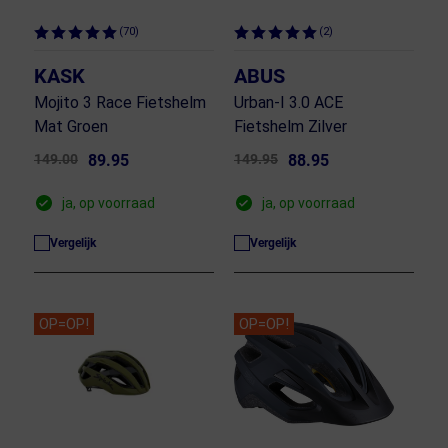
(70)
(2)
KASK
ABUS
Mojito 3 Race Fietshelm
Urban-I 3.0 ACE
Mat Groen
Fietshelm Zilver
149.00
89.95
149.95
88.95
ja, op voorraad
ja, op voorraad
Vergelijk
Vergelijk
OP=OP!
OP=OP!