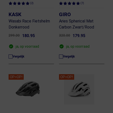
(2)
(7)
KASK
GIRO
Wasabi Race Fietshelm
Aries Spherical Mat
Donkerrood
Carbon Zwart/Rood
299.00
180.95
320.00
179.95
ja, op voorraad
ja, op voorraad
Vergelijk
Vergelijk
OP=OP!
OP=OP!