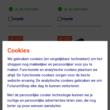
ja, op voorraad
ja, op voorraad
Vergelijk
Vergelijk
OP=OP!
OP=OP!
Cookies
We gebruiken cookies (en vergelijkbare technieken) om het
shoppen nog makkelijker en persoonlijker voor jou te
maken. Functionele en analytische cookies plaatsen we
altijd. De functionele cookies zorgen voor de beste
website-ervaring. De analytische cookies gebruiken we om
FuturumShop elke dag te kunnen verbeteren.
SPIUK
KASK
Met de persoonlijke cookie technologie kunnen we je
Dolmen MTB Fietshelm
Defender MTB Downhill
nuttige en persoonlijke advertenties laten zien, die nog
Zwart/Grijs
Fietshelm Zwart
beter op jouw wensen aansluiten.