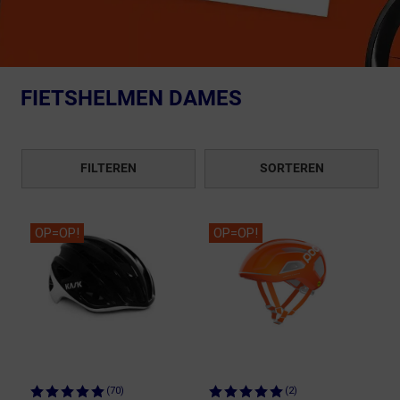
FIETSHELMEN DAMES
FILTEREN
SORTEREN
OP=OP!
OP=OP!
(70)
(2)