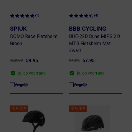
(1)
(4)
SPIUK
BBB CYCLING
DOMO Race Fietshelm
BHE-22B Dune MIPS 2.0
Groen
MTB Fietshelm Mat
Zwart
129.90
59.95
94.95
57.95
ja, op voorraad
ja, op voorraad
Vergelijk
Vergelijk
OP=OP!
OP=OP!