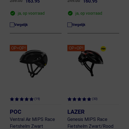
259.00
163.95
249.00
160.95
ja, op voorraad
ja, op voorraad
Vergelijk
Vergelijk
OP=OP!
OP=OP!
(19)
(30)
POC
LAZER
Ventral Air MIPS Race
Genesis MIPS Race
Fietshelm Zwart
Fietshelm Zwart/Rood