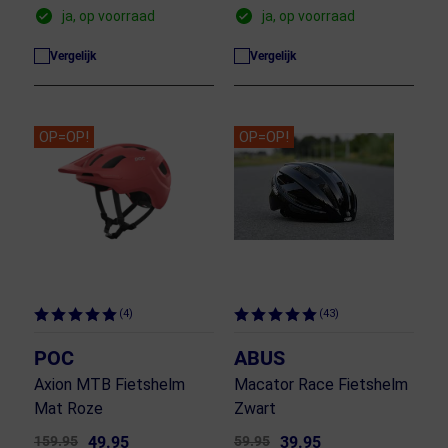
ja, op voorraad
ja, op voorraad
Vergelijk
Vergelijk
OP=OP!
OP=OP!
(4)
(43)
POC
ABUS
Axion MTB Fietshelm
Macator Race Fietshelm
Mat Roze
Zwart
159.95
49.95
59.95
39.95