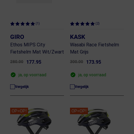
(1)
(2)
GIRO
KASK
Ethos MIPS City
Wasabi Race Fietshelm
Fietshelm Mat Wit/Zwart
Mat Grijs
280.00
177.95
300.00
173.95
ja, op voorraad
ja, op voorraad
Vergelijk
Vergelijk
OP=OP!
OP=OP!