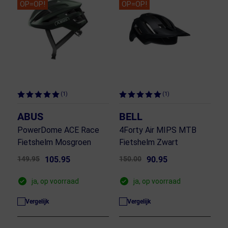
OP=OP!
OP=OP!
(1)
(1)
ABUS
BELL
PowerDome ACE Race
4Forty Air MIPS MTB
Fietshelm Mosgroen
Fietshelm Zwart
149.95
105.95
150.00
90.95
ja, op voorraad
ja, op voorraad
Vergelijk
Vergelijk