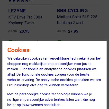
BBB CYCLING
LEZYNE
Minilight Spirit BLS-225
KTV Drive Pro 300+
Koplamp Zwart
Koplamp Zwart
31.95
28.95
34.95
27.95
ja, op voorraad
ja, op voorraad
Cookies
Vergelijk
Vergelijk
We gebruiken cookies (en vergelijkbare technieken) om het
shoppen nog makkelijker en persoonlijker voor jou te
maken. Functionele en analytische cookies plaatsen we
altijd. De functionele cookies zorgen voor de beste
website-ervaring. De analytische cookies gebruiken we om
FuturumShop elke dag te kunnen verbeteren.
Met de persoonlijke cookie technologie kunnen we je
nuttige en persoonlijke advertenties laten zien, die nog
beter op jouw wensen aansluiten.