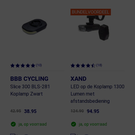
BUNDELVOORDEEL
(10)
(18)
BBB CYCLING
XAND
Slice 300 BLS-281
LED op de Koplamp 1300
Koplamp Zwart
Lumen met
afstandsbediening
42.95
38.95
124.90
94.95
ja, op voorraad
ja, op voorraad