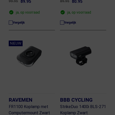
99.95
89.95
89.95
80.95
ja, op voorraad
ja, op voorraad
Vergelijk
Vergelijk
NIEUW
RAVEMEN
BBB CYCLING
FR1100 Koplamp met
StrikeDuo 1400i BLS-271
Computermount Zwart
Koplamp Zwart