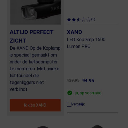
(5)
ALTIJD PERFECT
XAND
LED Koplamp 1500
ZICHT
Lumen PRO
De XAND Op de Koplamp
is speciaal gemaakt om
onder de fietscomputer
te monteren. Met unieke
lichtbundel die
129.95
94.95
tegenliggers niet
verblindt
ja, op voorraad
Vergelijk
Ik kies XAND