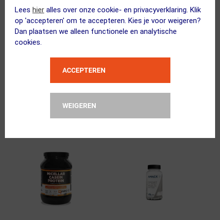
Lees
hier
alles over onze cookie- en privacyverklaring. Klik
(1)
op 'accepteren' om te accepteren. Kies je voor weigeren?
Dan plaatsen we alleen functionele en analytische
PILLAR
226ERS
cookies.
Ultra Immune C Poeder
Nitro Pro- Bietenpoeder
Tropical Pot 200g
290g
ACCEPTEREN
55.00
49.95
45.99
ja, op voorraad
ja, op voorraad
WEIGEREN
Vergelijk
Vergelijk