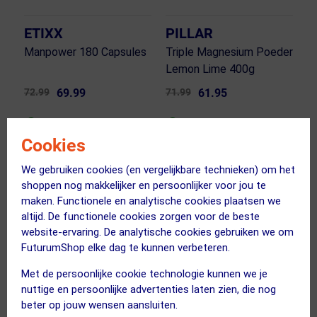
ETIXX
PILLAR
Manpower 180 Capsules
Triple Magnesium Poeder
Lemon Lime 400g
72.99
69.99
71.99
61.95
ja, op voorraad
ja, op voorraad
Cookies
Vergelijk
Vergelijk
We gebruiken cookies (en vergelijkbare technieken) om het
shoppen nog makkelijker en persoonlijker voor jou te
maken. Functionele en analytische cookies plaatsen we
altijd. De functionele cookies zorgen voor de beste
website-ervaring. De analytische cookies gebruiken we om
FuturumShop elke dag te kunnen verbeteren.
Met de persoonlijke cookie technologie kunnen we je
nuttige en persoonlijke advertenties laten zien, die nog
beter op jouw wensen aansluiten.