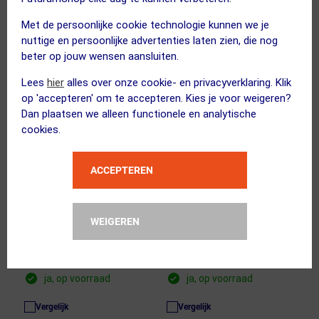
SUMMER SALE
ACTIE
5
6
Met de persoonlijke cookie technologie kunnen we je
nuttige en persoonlijke advertenties laten zien, die nog
beter op jouw wensen aansluiten.
Lees
hier
alles over onze cookie- en privacyverklaring. Klik
op 'accepteren' om te accepteren. Kies je voor weigeren?
Dan plaatsen we alleen functionele en analytische
cookies.
(59)
GRIPGRAB
FYTS
ACCEPTEREN
Ultralight Mesh
Cool Ondershirt
Ondershirt Korte
Mouwloos Heren 3-Pack
WEIGEREN
Mouwen Wit 2-pack
74.97
49.99
75.00
52.95
ja, op voorraad
ja, op voorraad
Vergelijk
Vergelijk