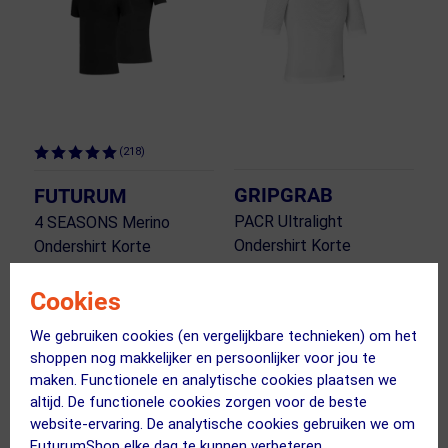
(218)
GRIPGRAB
FUTURUM
PACR Ultralight
4 SEASONS Merino
Ondershirt Korte
Ondershirt Korte
Mouwen Wit
Mouwen Zwart 2-Pack
Cookies
145.98
89.99
60.00
36.95
We gebruiken cookies (en vergelijkbare technieken) om het
ja, op voorraad
ja, op voorraad
shoppen nog makkelijker en persoonlijker voor jou te
maken. Functionele en analytische cookies plaatsen we
Vergelijk
Vergelijk
altijd. De functionele cookies zorgen voor de beste
website-ervaring. De analytische cookies gebruiken we om
FuturumShop elke dag te kunnen verbeteren.