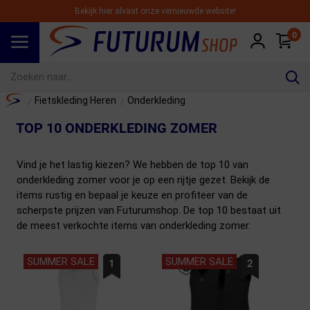
Bekijk hier alvast onze vernieuwde website!
0
Spring naar hoofdinhoud
Home
Fietskleding Heren
Onderkleding
/
/
TOP 10 ONDERKLEDING ZOMER
Vind je het lastig kiezen? We hebben de top 10 van
onderkleding zomer voor je op een rijtje gezet. Bekijk de
items rustig en bepaal je keuze en profiteer van de
scherpste prijzen van Futurumshop. De top 10 bestaat uit
de meest verkochte items van onderkleding zomer.
SUMMER SALE
SUMMER SALE
1
2