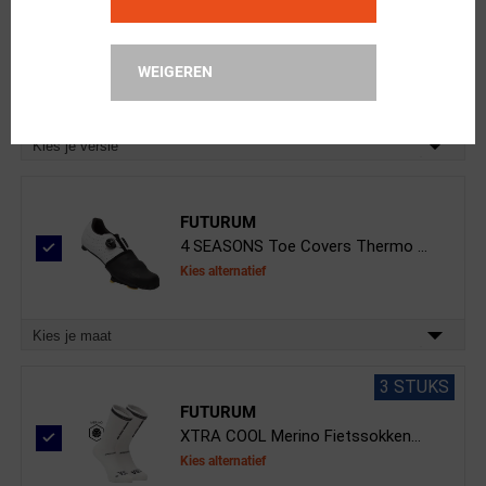
Shimano
Schoenplaatjes Shimano SPD-SL
WEIGEREN
Kies alternatief
Kies je versie
FUTURUM
4 SEASONS Toe Covers Thermo ...
Kies alternatief
Kies je maat
3 STUKS
FUTURUM
XTRA COOL Merino Fietssokken...
Kies alternatief