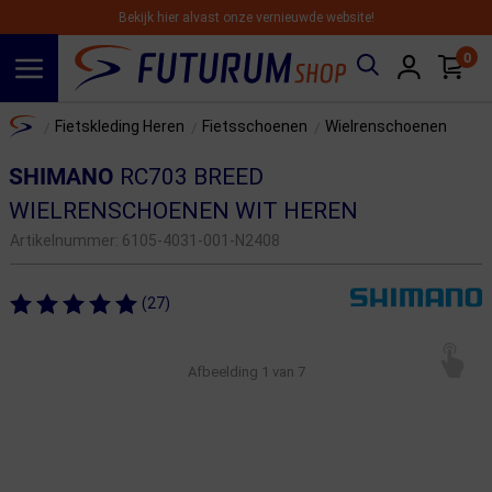
Bekijk hier alvast onze vernieuwde website!
0
Spring naar hoofdinhoud
Home
Fietskleding Heren
Fietsschoenen
Wielrenschoenen
/
/
/
SHIMANO
RC703 BREED
WIELRENSCHOENEN WIT HEREN
Artikelnummer:
6105-4031-001-N2408
(27)
Afbeelding
1
van 7