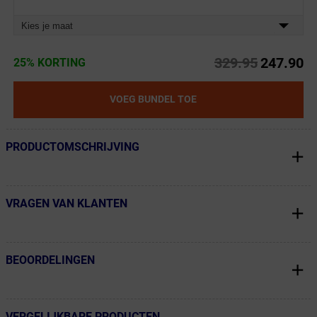
Kies je maat
329.95
247.90
25% KORTING
VOEG BUNDEL TOE
PRODUCTOMSCHRIJVING
← Terug naar productnavigatie
VRAGEN VAN KLANTEN
← Terug naar productnavigatie
BEOORDELINGEN
← Terug naar productnavigatie
VERGELIJKBARE PRODUCTEN
← Terug naar productnavigatie