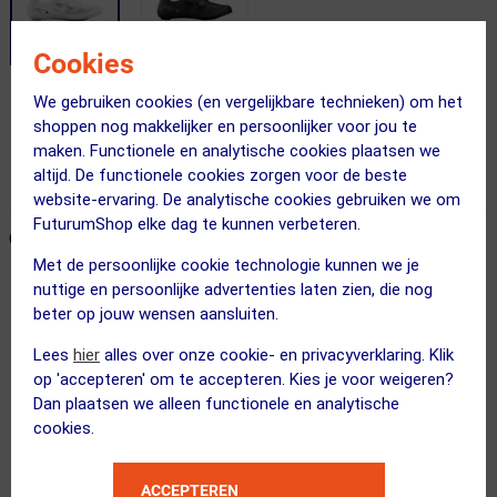
Cookies
We gebruiken cookies (en vergelijkbare technieken) om het
Gratis bezorging & retourneren
shoppen nog makkelijker en persoonlijker voor jou te
Vandaag besteld = maandag in huis!
maken. Functionele en analytische cookies plaatsen we
altijd. De functionele cookies zorgen voor de beste
365 dagen retourrecht
website-ervaring. De analytische cookies gebruiken we om
FuturumShop elke dag te kunnen verbeteren.
ONZE AANBEVOLEN COMBINATIE
← Terug naar productnavigatie
Met de persoonlijke cookie technologie kunnen we je
nuttige en persoonlijke advertenties laten zien, die nog
beter op jouw wensen aansluiten.
Shimano
RC703 Breed Wielrenschoenen Wit Her...
Lees
hier
alles over onze cookie- en privacyverklaring. Klik
op 'accepteren' om te accepteren. Kies je voor weigeren?
Dan plaatsen we alleen functionele en analytische
cookies.
Kies je maat
ACCEPTEREN