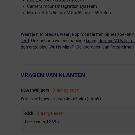
Roc Loc 5 Air verstelsysteem
Camera mount integration systeem
Maten: S: 51/55 cm, M 55/59 cm, L 59/63cm
Weet je niet precies waar je op moet letten bij het zoeken 
test
. Ook hebben we een handige
koopgids voor MTB helm
dan onze blog:
Wat is Mips? | De voordelen van fietshelmen
VRAGEN VAN KLANTEN
← Terug naar productnavigatie
RCAJ Weijgers
3 jaar geleden
Wat is het gewicht van deze helm (55-59)
Rick
3 jaar geleden
Deze weegt 369g.