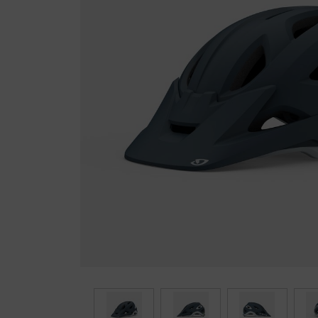
Fietstrainers
Hardlopen
Overige sporten & cadeaubon
Fietsen
Nieuw bij FuturumShop...