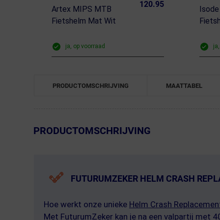
120.95
Artex MIPS MTB
Isode
Fietshelm Mat Wit
Fiets
ja, op voorraad
ja
PRODUCTOMSCHRIJVING
MAATTABEL
← Terug naar productnavigatie
PRODUCTOMSCHRIJVING
FUTURUMZEKER HELM CRASH REP
Hoe werkt onze unieke
Helm Crash Replacemen
Met FuturumZeker kan je na een valpartij met 