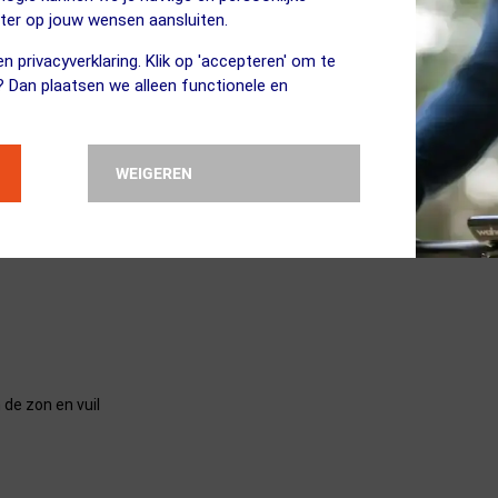
eter op jouw wensen aansluiten.
n privacyverklaring. Klik op 'accepteren' om te
? Dan plaatsen we alleen functionele en
 voorzien van het speciale MIPS Systeem dat schokken perfect opvangt 
WEIGEREN
teem. Deze helm is perfect voor het mountainbiken en voorzien van een 
ril. Verkrijgbaar in mooie kleuren waardoor je altijd goed opvalt! Het
an de juiste pasvorm.
 de zon en vuil