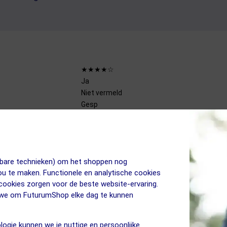
★★★★☆
Ja
Niet vermeld
Gesp
MTB
Camera mount integratie
Mips
jkbare technieken) om het shoppen nog
jou te maken. Functionele en analytische cookies
 cookies zorgen voor de beste website-ervaring.
n we om FuturumShop elke dag te kunnen
logie kunnen we je nuttige en persoonlijke