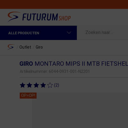
ALLE PRODUCTEN
Spring naar hoofdinhoud
Fietskleding Heren
Home
/
Outlet
/
Giro
Fietskleding Dames
GIRO
MONTARO MIPS II MTB FIETSHE
Fietsonderdelen
Artikelnummer:
6044-0931-001-N2201
Fietselektronica
(2)
Fietsonderhoud
OP=OP!
Sportvoeding en Verzorging
Fietstassen & Rugzakken
Fietsendragers & Fietskoffers