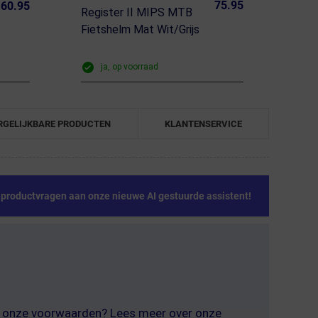
75.95
60.95
Register II MIPS MTB
Fietshelm Mat Wit/Grijs
ja, op voorraad
RGELIJKBARE PRODUCTEN
KLANTENSERVICE
e productvragen aan onze nieuwe AI gestuurde assistent!
er onze voorwaarden? Lees meer over onze