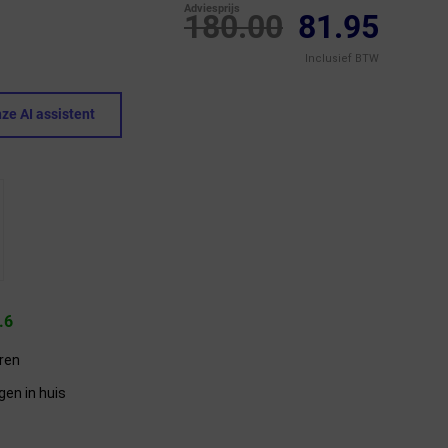
Adviesprijs
180.00
81.95
Inclusief BTW
ze AI assistent
.6
eren
gen in huis