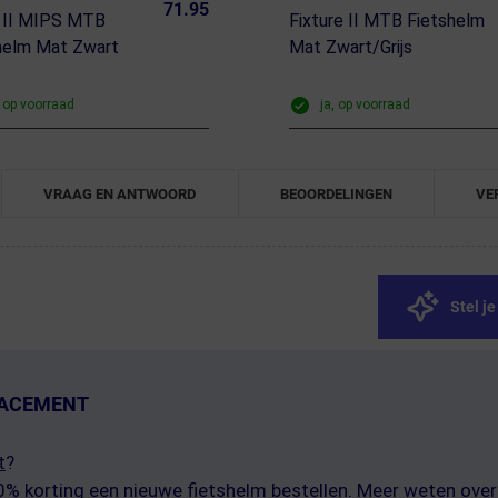
71.95
 II MIPS MTB
Fixture II MTB Fietshelm
helm Mat Zwart
Mat Zwart/Grijs
, op voorraad
ja, op voorraad
VRAAG EN ANTWOORD
BEOORDELINGEN
VE
Stel j
LACEMENT
t
?
40% korting een nieuwe fietshelm bestellen. Meer weten ov