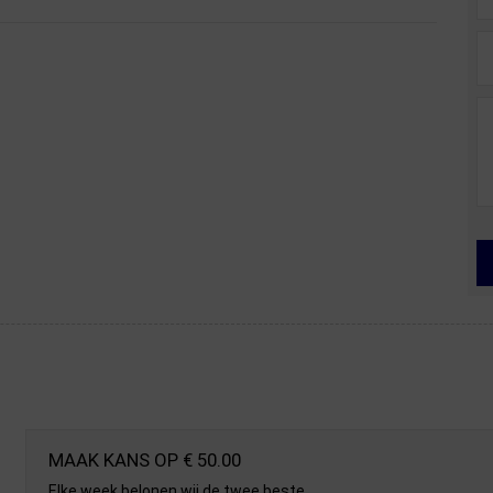
MAAK KANS OP € 50.00
Elke week belonen wij de twee beste