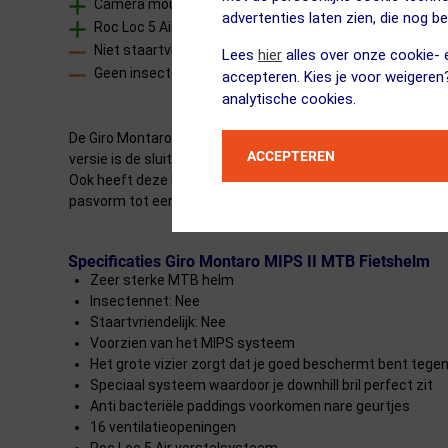
Camera mount integration voor actiecamera
advertenties laten zien, die nog b
Roc Loc 5 Air verstelsysteem voor perfecte pasvorm
Niet staartvriendelijk
Lees
hier
alles over onze cookie- e
Geen insectennet
accepteren. Kies je voor weigeren
analytische cookies.
De Giro Montaro MIPS II MTB Fietshelm is zeer sterk en is
ACCEPTEREN
versie is de sluiting verbeterd naar het Roc Loc 5 Air sys
Ook heeft deze helm een speciaal systeem voor je downhill b
pasvorm tot een kleine moeite. Zo ben je altijd verzekerd v
Specificaties Giro Montaro MIPS II MTB Fietshelm
Zeer sterke MTB helm
Insectennet: Nee
Staartvriendelijk: Nee
Voorzien van het MIPS systeem
Het grote vizier zorgt dat je goed beschermt bent tegen
Speciaal systeem waardoor je downhill bril perfect zit
Anti bacteriële paddings voorkomen nare geurtjes
16 ventilatieopeningen