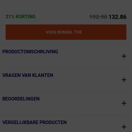
192.90
132.86
31% KORTING
VOEG BUNDEL TOE
PRODUCTOMSCHRIJVING
← Terug naar productnavigatie
VRAGEN VAN KLANTEN
← Terug naar productnavigatie
BEOORDELINGEN
← Terug naar productnavigatie
VERGELIJKBARE PRODUCTEN
← Terug naar productnavigatie