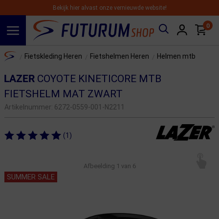
Bekijk hier alvast onze vernieuwde website!
0
Spring naar hoofdinhoud
Home
Fietskleding Heren
Fietshelmen Heren
Helmen mtb
/
/
/
LAZER
COYOTE KINETICORE MTB
FIETSHELM MAT ZWART
Artikelnummer:
6272-0559-001-N2211
(1)
Afbeelding
1
van 6
SUMMER SALE