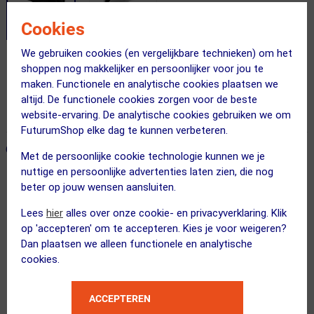
Cookies
We gebruiken cookies (en vergelijkbare technieken) om het
shoppen nog makkelijker en persoonlijker voor jou te
Gratis bezorging & retourneren
maken. Functionele en analytische cookies plaatsen we
Voor 23:00 uur besteld, morgen in huis
altijd. De functionele cookies zorgen voor de beste
365 dagen retourrecht
website-ervaring. De analytische cookies gebruiken we om
FuturumShop elke dag te kunnen verbeteren.
ONZE AANBEVOLEN COMBINATIE
← Terug naar productnavigatie
Met de persoonlijke cookie technologie kunnen we je
nuttige en persoonlijke advertenties laten zien, die nog
beter op jouw wensen aansluiten.
Lazer
Lees
hier
alles over onze cookie- en privacyverklaring. Klik
Coyote Kineticore MTB Fietshelm Mat...
op 'accepteren' om te accepteren. Kies je voor weigeren?
Dan plaatsen we alleen functionele en analytische
cookies.
Kies je maat
ACCEPTEREN