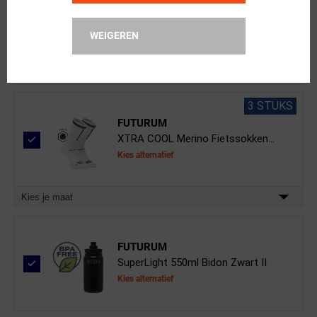
BBB Cycling
ComfortCap BBW-293 Helmmuts Wit
WEIGEREN
Kies alternatief
3 STUKS
FUTURUM
XTRA COOL Merino Fietssokken...
Kies alternatief
Kies je maat
FUTURUM
SuperLight 550ml Bidon Zwart II
Kies alternatief