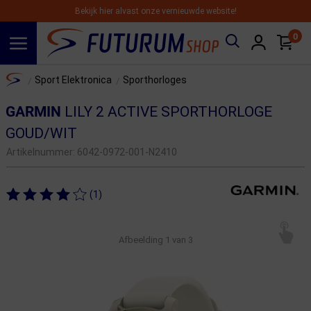
Bekijk hier alvast onze vernieuwde website!
0
Spring naar hoofdinhoud
Home
Sport Elektronica
Sporthorloges
/
/
GARMIN
LILY 2 ACTIVE SPORTHORLOGE
GOUD/WIT
Artikelnummer:
6042-0972-001-N2410
(1)
Afbeelding
1
van 3