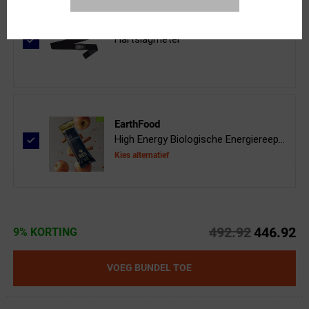
XAND
Hartslagmeter
EarthFood
High Energy Biologische Energiereep...
Kies alternatief
492.92
446.92
9% KORTING
VOEG BUNDEL TOE