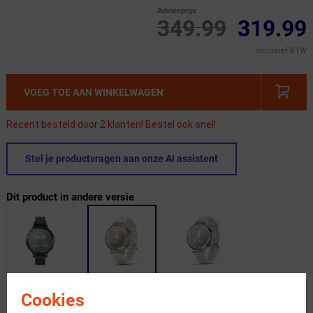
Adviesprijs
349.99
319.99
Inclusief BTW
VOEG TOE AAN WINKELWAGEN
Recent besteld door 2 klanten! Bestel ook snel!
Stel je productvragen aan onze AI assistent
Dit product in andere versie
Cookies
Gratis bezorging & retourneren