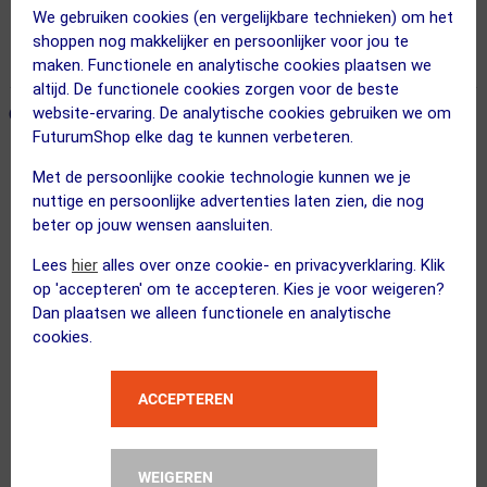
We gebruiken cookies (en vergelijkbare technieken) om het
Vandaag besteld = maandag in huis!
shoppen nog makkelijker en persoonlijker voor jou te
365 dagen retourrecht
maken. Functionele en analytische cookies plaatsen we
altijd. De functionele cookies zorgen voor de beste
website-ervaring. De analytische cookies gebruiken we om
ONZE AANBEVOLEN COMBINATIE
← Terug naar productnavigatie
FuturumShop elke dag te kunnen verbeteren.
Met de persoonlijke cookie technologie kunnen we je
Garmin
nuttige en persoonlijke advertenties laten zien, die nog
Lily 2 Active Sporthorloge Goud/Wit
beter op jouw wensen aansluiten.
Lees
hier
alles over onze cookie- en privacyverklaring. Klik
op 'accepteren' om te accepteren. Kies je voor weigeren?
Dan plaatsen we alleen functionele en analytische
cookies.
FuturumShop
5 jaar garantie Garmin
ACCEPTEREN
WEIGEREN