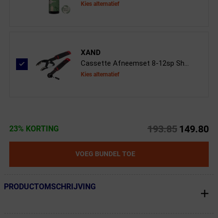
Kies alternatief
XAND
Cassette Afneemset 8-12sp Sh...
Kies alternatief
193.85
149.80
23% KORTING
VOEG BUNDEL TOE
PRODUCTOMSCHRIJVING
← Terug naar productnavigatie