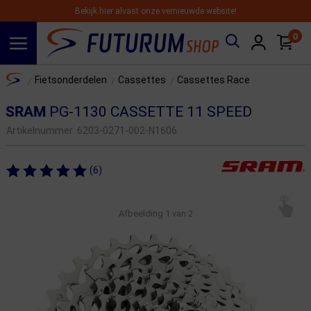
Bekijk hier alvast onze vernieuwde website!
0
Spring naar hoofdinhoud
Home
Fietsonderdelen
Cassettes
Cassettes Race
/
/
/
SRAM
PG-1130 CASSETTE 11 SPEED
Artikelnummer:
6203-0271-002-N1606
(6)
Afbeelding
1
van 2