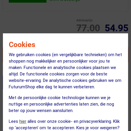
Adviesprijs
77.00
54.95
Inclusief BTW
Cookies
VOEG TOE AAN WINKELWAGEN
We gebruiken cookies (en vergelijkbare technieken) om het
shoppen nog makkelijker en persoonlijker voor jou te
maken. Functionele en analytische cookies plaatsen we
Recent besteld door 25 klanten! Bestel ook snel!
altijd. De functionele cookies zorgen voor de beste
website-ervaring. De analytische cookies gebruiken we om
Stel je productvragen aan onze AI assistent
FuturumShop elke dag te kunnen verbeteren.
Met de persoonlijke cookie technologie kunnen we je
Gratis bezorging & retourneren
nuttige en persoonlijke advertenties laten zien, die nog
Voor 23:00 uur besteld, morgen in huis
beter op jouw wensen aansluiten.
365 dagen retourrecht
Lees
hier
alles over onze cookie- en privacyverklaring. Klik
op 'accepteren' om te accepteren. Kies je voor weigeren?