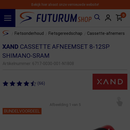
Bekijk hier alvast onze vernieuwde website!
0
Spring naar hoofdinhoud
Home
Fietsonderhoud
Fietsgereedschap
Cassette-afnemers
/
/
/
XAND
CASSETTE AFNEEMSET 8-12SP
SHIMANO-SRAM
Artikelnummer:
6717-0030-001-N1808
(66)
Afbeelding
1
van 5
BUNDELVOORDEEL