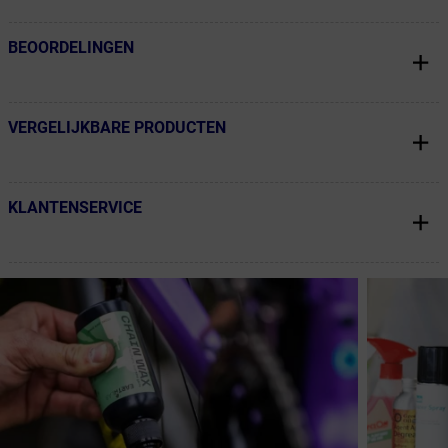
BEOORDELINGEN
← Terug naar productnavigatie
VERGELIJKBARE PRODUCTEN
← Terug naar productnavigatie
KLANTENSERVICE
← Terug naar productnavigatie