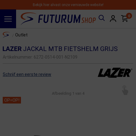
Bekijk hier alvast onze vernieuwde website!
0
Spring naar hoofdinhoud
Home
Outlet
/
LAZER
JACKAL MTB FIETSHELM GRIJS
Artikelnummer:
6272-0514-001-N2109
Schrijf een eerste review
Afbeelding
1
van 4
OP=OP!