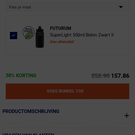
Kies je maat
FUTURUM
SuperLight 550ml Bidon Zwart II
Kies alternatief
252.90
157.86
38% KORTING
VOEG BUNDEL TOE
PRODUCTOMSCHRIJVING
← Terug naar productnavigatie