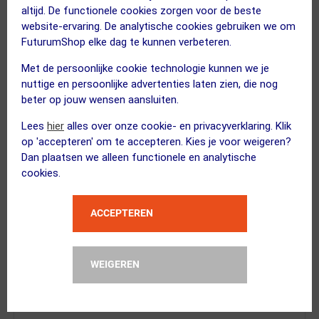
altijd. De functionele cookies zorgen voor de beste
website-ervaring. De analytische cookies gebruiken we om
FuturumShop elke dag te kunnen verbeteren.
Lazer
Jackal MTB Fietshelm Grijs
Met de persoonlijke cookie technologie kunnen we je
nuttige en persoonlijke advertenties laten zien, die nog
beter op jouw wensen aansluiten.
Lees
hier
alles over onze cookie- en privacyverklaring. Klik
op 'accepteren' om te accepteren. Kies je voor weigeren?
Dan plaatsen we alleen functionele en analytische
BBB Cycling
cookies.
ComfortCap BBW-293 Helmmuts Wit
Kies alternatief
ACCEPTEREN
3 STUKS
FUTURUM
WEIGEREN
XTRA COOL Merino Fietssokken...
Kies alternatief