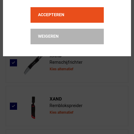
GALFER
Standard Schijfremblokken Hope X2
ACCEPTEREN
WEIGEREN
XAND
Remschijfrichter
Kies alternatief
XAND
Remblokspreider
Kies alternatief