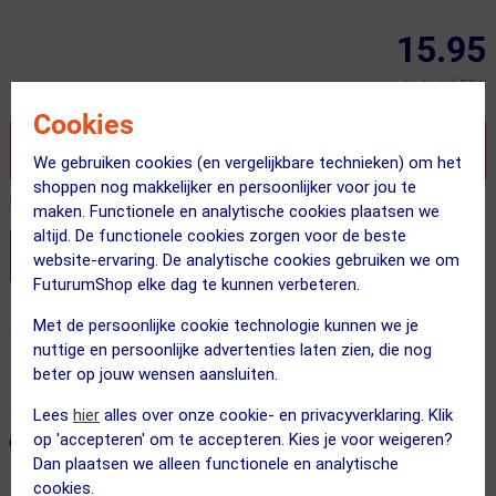
15.95
Inclusief BTW
Cookies
VOEG TOE AAN WINKELWAGEN
We gebruiken cookies (en vergelijkbare technieken) om het
shoppen nog makkelijker en persoonlijker voor jou te
Recent besteld door 2 klanten! Bestel ook snel!
maken. Functionele en analytische cookies plaatsen we
altijd. De functionele cookies zorgen voor de beste
Stel je productvragen aan onze AI assistent
website-ervaring. De analytische cookies gebruiken we om
FuturumShop elke dag te kunnen verbeteren.
Gratis verzending vanaf €49
Met de persoonlijke cookie technologie kunnen we je
nuttige en persoonlijke advertenties laten zien, die nog
Vandaag besteld = maandag in huis!
beter op jouw wensen aansluiten.
365 dagen retourrecht
Lees
hier
alles over onze cookie- en privacyverklaring. Klik
op 'accepteren' om te accepteren. Kies je voor weigeren?
ONZE AANBEVOLEN COMBINATIE
← Terug naar productnavigatie
Dan plaatsen we alleen functionele en analytische
cookies.