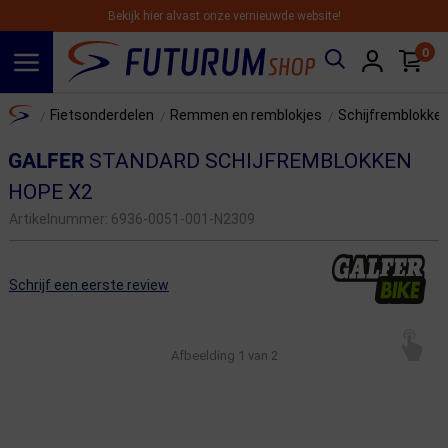
Bekijk hier alvast onze vernieuwde website!
0
Spring naar hoofdinhoud
Home
Fietsonderdelen
Remmen en remblokjes
Schijfremblokke
/
/
/
GALFER
STANDARD SCHIJFREMBLOKKEN
HOPE X2
Artikelnummer:
6936-0051-001-N2309
Schrijf een eerste review
Afbeelding
1
van 2