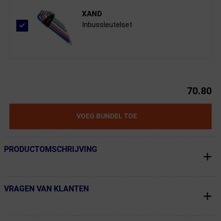
XAND
Inbussleutelset
70.80
VOEG BUNDEL TOE
PRODUCTOMSCHRIJVING
← Terug naar productnavigatie
VRAGEN VAN KLANTEN
← Terug naar productnavigatie