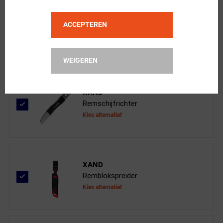
GALFER
Standard Schijfremblokken Shimano X...
ACCEPTEREN
WEIGEREN
XAND
Remschijfrichter
Kies alternatief
XAND
Remblokspreider
Kies alternatief