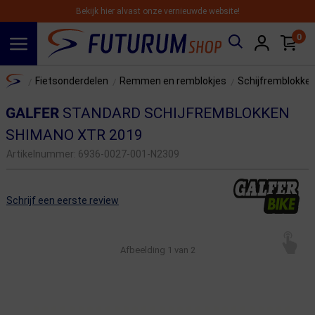
Bekijk hier alvast onze vernieuwde website!
0
Spring naar hoofdinhoud
Home
Fietsonderdelen
Remmen en remblokjes
Schijfremblokke
/
/
/
GALFER
STANDARD SCHIJFREMBLOKKEN
SHIMANO XTR 2019
Artikelnummer:
6936-0027-001-N2309
Schrijf een eerste review
Afbeelding
1
van 2