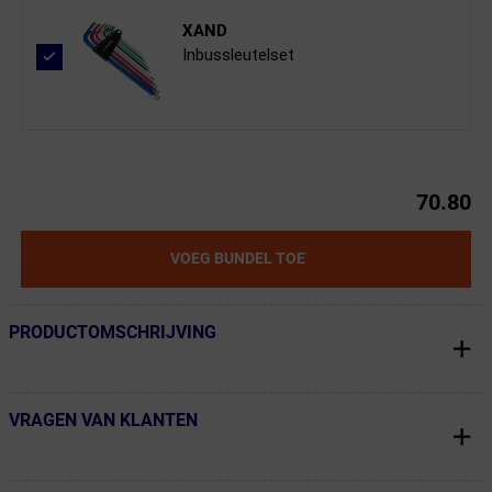
XAND
Inbussleutelset
70.80
VOEG BUNDEL TOE
PRODUCTOMSCHRIJVING
← Terug naar productnavigatie
VRAGEN VAN KLANTEN
← Terug naar productnavigatie