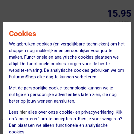
15.95
Inclusief BTW
Cookies
VOEG TOE AAN WINKELWAGEN
We gebruiken cookies (en vergelijkbare technieken) om het
shoppen nog makkelijker en persoonlijker voor jou te
Recent besteld door 2 klanten! Bestel ook snel!
maken. Functionele en analytische cookies plaatsen we
altijd. De functionele cookies zorgen voor de beste
Stel je productvragen aan onze AI assistent
website-ervaring. De analytische cookies gebruiken we om
FuturumShop elke dag te kunnen verbeteren.
Gratis verzending vanaf €49
Met de persoonlijke cookie technologie kunnen we je
nuttige en persoonlijke advertenties laten zien, die nog
Vandaag besteld = maandag in huis!
beter op jouw wensen aansluiten.
365 dagen retourrecht
Lees
hier
alles over onze cookie- en privacyverklaring. Klik
op 'accepteren' om te accepteren. Kies je voor weigeren?
ONZE AANBEVOLEN COMBINATIE
← Terug naar productnavigatie
Dan plaatsen we alleen functionele en analytische
cookies.