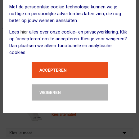
Voor 23:00 uur besteld, morgen in huis
Met de persoonlijke cookie technologie kunnen we je
365 dagen retourrecht
nuttige en persoonlijke advertenties laten zien, die nog
beter op jouw wensen aansluiten.
ONZE AANBEVOLEN COMBINATIE
← Terug naar productnavigatie
Lees
hier
alles over onze cookie- en privacyverklaring. Klik
op 'accepteren' om te accepteren. Kies je voor weigeren?
Dan plaatsen we alleen functionele en analytische
Fox
cookies.
Ranger MTB Fietsbroek Kort met Line...
ACCEPTEREN
WEIGEREN
3 STUKS
FUTURUM
XTRA COOL Merino Fietssokken...
Kies alternatief
Kies je maat