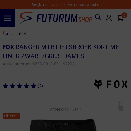
Bekijk hier alvast onze vernieuwde website!
0
Spring naar hoofdinhoud
Home
Outlet
/
FOX
RANGER MTB FIETSBROEK KORT MET
LINER ZWART/GRIJS DAMES
Artikelnummer:
6333-0918-001-N2202
(2)
Afbeelding
1
van 4
OP=OP!