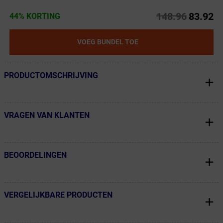
148.96
83.92
44% KORTING
VOEG BUNDEL TOE
PRODUCTOMSCHRIJVING
← Terug naar productnavigatie
VRAGEN VAN KLANTEN
← Terug naar productnavigatie
BEOORDELINGEN
← Terug naar productnavigatie
VERGELIJKBARE PRODUCTEN
← Terug naar productnavigatie