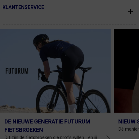
KLANTENSERVICE
← Terug naar productnavigatie
DE NIEUWE GENERATIE FUTURUM
NIEUW 
Dé manier
FIETSBROEKEN
Dit zijn de fietsbroeken die profs willen... en jij