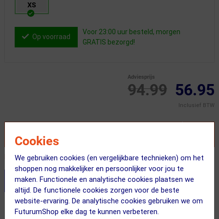
XS
Voor 23:00 uur besteld, morgen
Op voorraad
GRATIS bezorgd!
Adviesprijs
94.99
56.95
Inclusief BTW
VOEG TOE AAN WINKELWAGEN
Cookies
Recent besteld door 2 klanten! Bestel ook snel!
We gebruiken cookies (en vergelijkbare technieken) om het
shoppen nog makkelijker en persoonlijker voor jou te
maken. Functionele en analytische cookies plaatsen we
Stel je productvragen aan onze AI assistent
altijd. De functionele cookies zorgen voor de beste
website-ervaring. De analytische cookies gebruiken we om
Gratis bezorging & retourneren
FuturumShop elke dag te kunnen verbeteren.