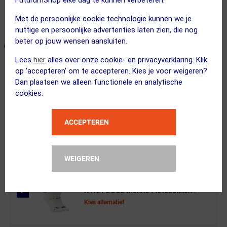
FuturumShop elke dag te kunnen verbeteren.
Voor 23:00 uur besteld, morgen in huis
Met de persoonlijke cookie technologie kunnen we je
365 dagen retourrecht
nuttige en persoonlijke advertenties laten zien, die nog
beter op jouw wensen aansluiten.
ONZE AANBEVOLEN COMBINATIE
← Terug naar productnavigatie
Lees
hier
alles over onze cookie- en privacyverklaring. Klik
op 'accepteren' om te accepteren. Kies je voor weigeren?
Dan plaatsen we alleen functionele en analytische
Fox
cookies.
Ranger MTB Fietsbroek Kort Zwart Da...
ACCEPTEREN
Kies je maat
WEIGEREN
3 STUKS
FUTURUM
XTRA COOL Merino Fietssokken...
Kies alternatief