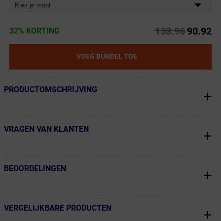
Kies je maat
133.96
90.92
32% KORTING
VOEG BUNDEL TOE
PRODUCTOMSCHRIJVING
← Terug naar productnavigatie
VRAGEN VAN KLANTEN
← Terug naar productnavigatie
BEOORDELINGEN
← Terug naar productnavigatie
VERGELIJKBARE PRODUCTEN
← Terug naar productnavigatie