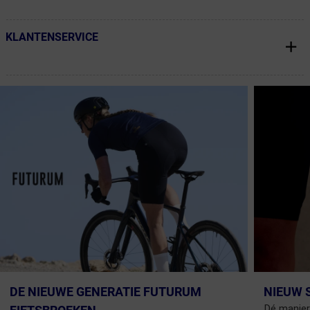
KLANTENSERVICE
← Terug naar productnavigatie
DE NIEUWE GENERATIE FUTURUM
NIEUW 
Dé manier