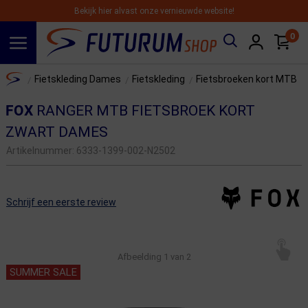
Bekijk hier alvast onze vernieuwde website!
0
Spring naar hoofdinhoud
Home
Fietskleding Dames
Fietskleding
Fietsbroeken kort MTB
/
/
/
FOX
RANGER MTB FIETSBROEK KORT
ZWART DAMES
Artikelnummer:
6333-1399-002-N2502
Schrijf een eerste review
Afbeelding
1
van 2
SUMMER SALE