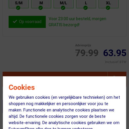
S/M
M
M/L
L
XL
Voor 23:00 uur besteld, morgen
Op voorraad
GRATIS bezorgd!
Adviesprijs
79.99
63.95
Inclusief BTW
VOEG TOE AAN WINKELWAGEN
Cookies
Recent besteld door 2 klanten! Bestel ook snel!
We gebruiken cookies (en vergelijkbare technieken) om het
shoppen nog makkelijker en persoonlijker voor jou te
Stel je productvragen aan onze AI assistent
maken. Functionele en analytische cookies plaatsen we
altijd. De functionele cookies zorgen voor de beste
Gratis bezorging & retourneren
website-ervaring. De analytische cookies gebruiken we om