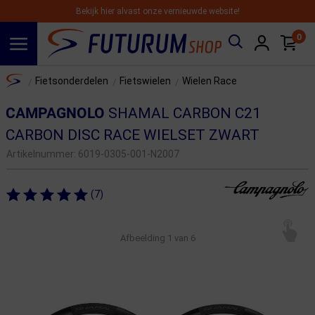
Bekijk hier alvast onze vernieuwde website!
0
Spring naar hoofdinhoud
Home
Fietsonderdelen
Fietswielen
Wielen Race
/
/
/
CAMPAGNOLO
SHAMAL CARBON C21
CARBON DISC RACE WIELSET ZWART
Artikelnummer:
6019-0305-001-N2007
(7)
Afbeelding
1
van 6