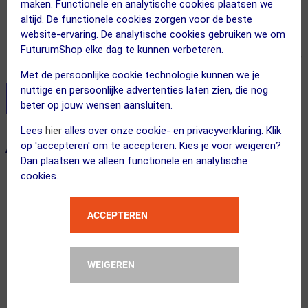
maken. Functionele en analytische cookies plaatsen we
altijd. De functionele cookies zorgen voor de beste
Adviesprijs
1586.00
1268.95
website-ervaring. De analytische cookies gebruiken we om
FuturumShop elke dag te kunnen verbeteren.
Inclusief BTW
Met de persoonlijke cookie technologie kunnen we je
nuttige en persoonlijke advertenties laten zien, die nog
Stel je productvragen aan onze AI assistent
beter op jouw wensen aansluiten.
Lees
hier
alles over onze cookie- en privacyverklaring. Klik
op 'accepteren' om te accepteren. Kies je voor weigeren?
ALTERNATIEVE PRODUCTEN
Dan plaatsen we alleen functionele en analytische
cookies.
ACTIE
ACCEPTEREN
WEIGEREN