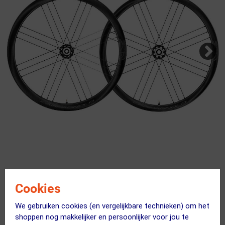
Kies je versie
Cookies
Uitverkocht
We gebruiken cookies (en vergelijkbare technieken) om het
shoppen nog makkelijker en persoonlijker voor jou te