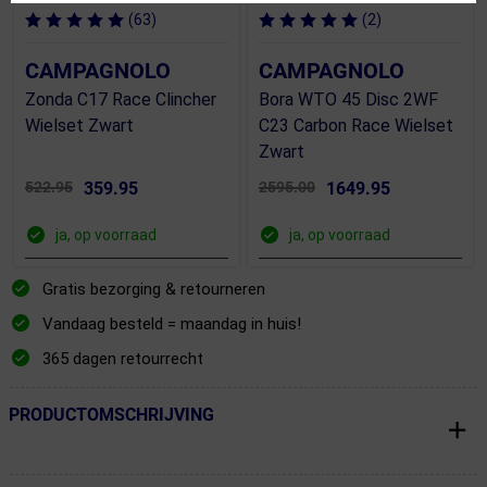
(63)
(2)
CAMPAGNOLO
CAMPAGNOLO
Zonda C17 Race Clincher
Bora WTO 45 Disc 2WF
Wielset Zwart
C23 Carbon Race Wielset
Zwart
522.95
359.95
2595.00
1649.95
ja, op voorraad
ja, op voorraad
Gratis bezorging & retourneren
Vandaag besteld = maandag in huis!
365 dagen retourrecht
PRODUCTOMSCHRIJVING
← Terug naar productnavigatie