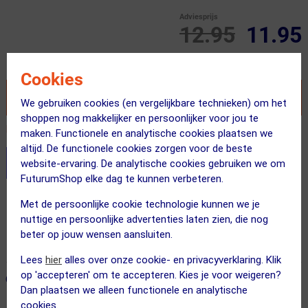
Adviesprijs
12.95
11.95
Inclusief BTW
Cookies
VOEG TOE AAN WINKELWAGEN
We gebruiken cookies (en vergelijkbare technieken) om het
shoppen nog makkelijker en persoonlijker voor jou te
Recent besteld door 9 klanten! Bestel ook snel!
maken. Functionele en analytische cookies plaatsen we
altijd. De functionele cookies zorgen voor de beste
Stel je productvragen aan onze AI assistent
website-ervaring. De analytische cookies gebruiken we om
FuturumShop elke dag te kunnen verbeteren.
Gratis verzending vanaf €49
Met de persoonlijke cookie technologie kunnen we je
nuttige en persoonlijke advertenties laten zien, die nog
Voor 23:00 uur besteld, morgen in huis
beter op jouw wensen aansluiten.
365 dagen retourrecht
Lees
hier
alles over onze cookie- en privacyverklaring. Klik
op 'accepteren' om te accepteren. Kies je voor weigeren?
ONZE AANBEVOLEN COMBINATIE
← Terug naar productnavigatie
Dan plaatsen we alleen functionele en analytische
cookies.