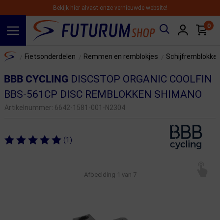
Bekijk hier alvast onze vernieuwde website!
0
Spring naar hoofdinhoud
Home
Fietsonderdelen
Remmen en remblokjes
Schijfremblokke
/
/
/
BBB CYCLING
DISCSTOP ORGANIC COOLFIN
BBS-561CP DISC REMBLOKKEN SHIMANO
Artikelnummer:
6642-1581-001-N2304
(1)
Afbeelding
1
van 7