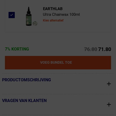
EARTHLAB
Ultra Chainwax 100ml
Kies alternatief
76.80
71.80
7% KORTING
VOEG BUNDEL TOE
PRODUCTOMSCHRIJVING
← Terug naar productnavigatie
VRAGEN VAN KLANTEN
← Terug naar productnavigatie