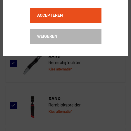
ACCEPTEREN
BBB Cycling
DiscStop Organic Coolfin BBS-561CP ...
WEIGEREN
XAND
Remschijfrichter
Kies alternatief
XAND
Remblokspreider
Kies alternatief