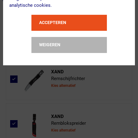
ONZE AANBEVOLEN COMBINATIE
analytische cookies.
ACCEPTEREN
BBB Cycling
DiscStop Organic Coolfin BBS-39CP M...
WEIGEREN
XAND
Remschijfrichter
Kies alternatief
XAND
Remblokspreider
Kies alternatief