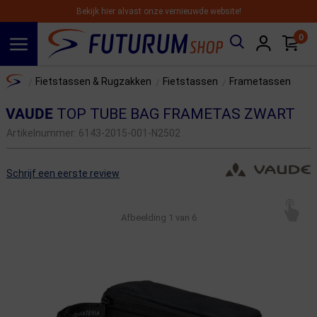
Bekijk hier alvast onze vernieuwde website!
0
Spring naar hoofdinhoud
Home
Fietstassen & Rugzakken
Fietstassen
Frametassen
/
/
/
VAUDE
TOP TUBE BAG FRAMETAS ZWART
Artikelnummer:
6143-2015-001-N2502
Schrijf een eerste review
Afbeelding
1
van 6