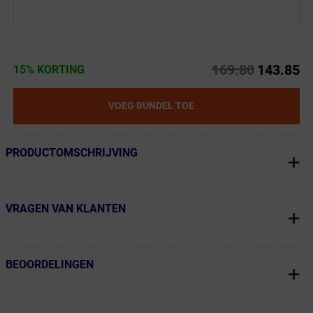
169.80
143.85
15% KORTING
VOEG BUNDEL TOE
PRODUCTOMSCHRIJVING
← Terug naar productnavigatie
VRAGEN VAN KLANTEN
← Terug naar productnavigatie
BEOORDELINGEN
← Terug naar productnavigatie