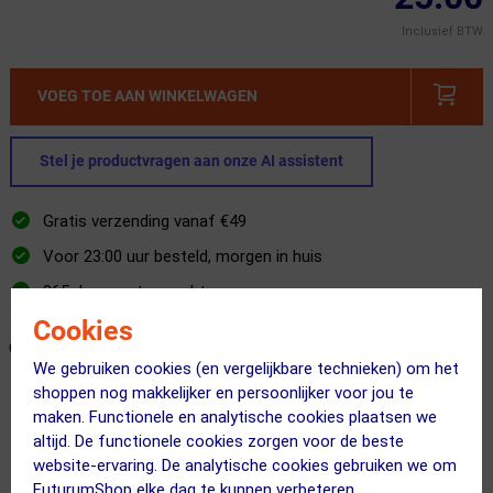
Inclusief BTW
VOEG TOE AAN WINKELWAGEN
Stel je productvragen aan onze AI assistent
Gratis verzending vanaf €49
Voor 23:00 uur besteld, morgen in huis
365 dagen retourrecht
Cookies
ONZE AANBEVOLEN COMBINATIE
← Terug naar productnavigatie
We gebruiken cookies (en vergelijkbare technieken) om het
shoppen nog makkelijker en persoonlijker voor jou te
maken. Functionele en analytische cookies plaatsen we
VAUDE
altijd. De functionele cookies zorgen voor de beste
Top Tube Bag Frametas Zwart
website-ervaring. De analytische cookies gebruiken we om
FuturumShop elke dag te kunnen verbeteren.