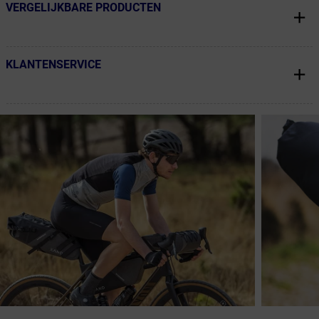
VERGELIJKBARE PRODUCTEN
← Terug naar productnavigatie
KLANTENSERVICE
← Terug naar productnavigatie