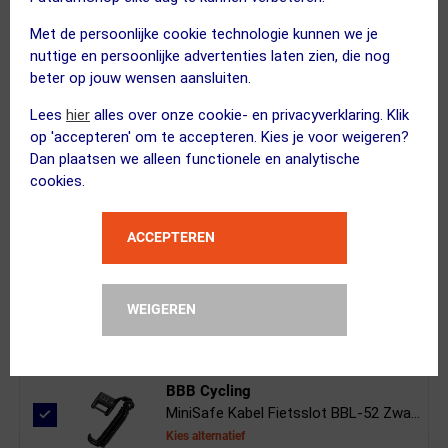
Met de persoonlijke cookie technologie kunnen we je
nuttige en persoonlijke advertenties laten zien, die nog
beter op jouw wensen aansluiten.
XAND
Lees
hier
alles over onze cookie- en privacyverklaring. Klik
Elektrische Pomp Pro
op 'accepteren' om te accepteren. Kies je voor weigeren?
Kies alternatief
Dan plaatsen we alleen functionele en analytische
cookies.
ACCEPTEREN
XAND
Frame Beschermfolie Glans Tr...
Kies alternatief
WEIGEREN
BBB Cycling
MiniSafe Kabel Fietsslot BBL-52 Zwa...
Kies alternatief