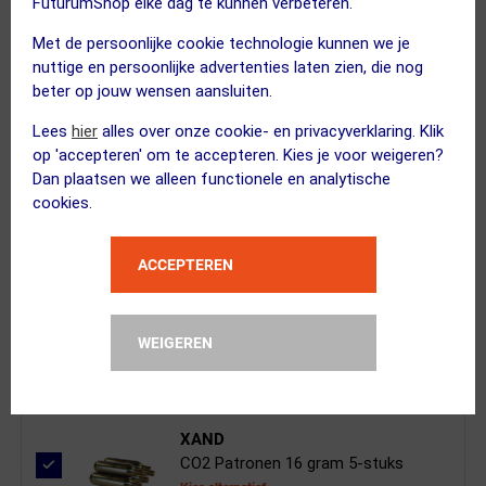
FuturumShop elke dag te kunnen verbeteren.
Met de persoonlijke cookie technologie kunnen we je
nuttige en persoonlijke advertenties laten zien, die nog
beter op jouw wensen aansluiten.
XAND
Lees
hier
alles over onze cookie- en privacyverklaring. Klik
Elektrische Pomp Pro
op 'accepteren' om te accepteren. Kies je voor weigeren?
Kies alternatief
Dan plaatsen we alleen functionele en analytische
cookies.
ACCEPTEREN
XAND
Frame Beschermfolie Glans Tr...
Kies alternatief
WEIGEREN
XAND
CO2 Patronen 16 gram 5-stuks