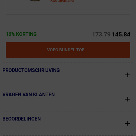
Kies alternatief
173.79
145.84
16% KORTING
VOEG BUNDEL TOE
PRODUCTOMSCHRIJVING
← Terug naar productnavigatie
VRAGEN VAN KLANTEN
← Terug naar productnavigatie
BEOORDELINGEN
← Terug naar productnavigatie