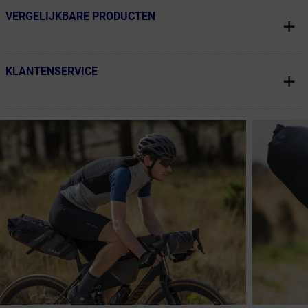
VERGELIJKBARE PRODUCTEN
← Terug naar productnavigatie
KLANTENSERVICE
← Terug naar productnavigatie