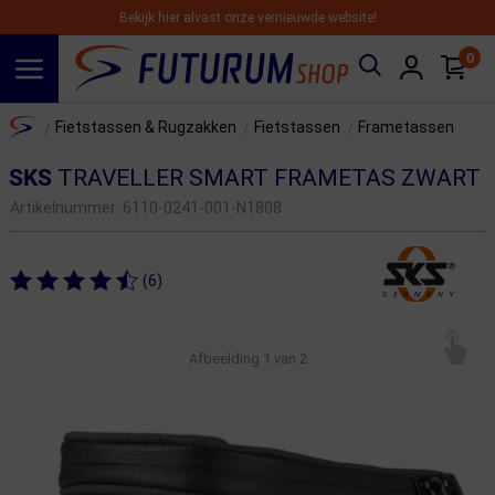
Bekijk hier alvast onze vernieuwde website!
0
Spring naar hoofdinhoud
Home
Fietstassen & Rugzakken
Fietstassen
Frametassen
/
/
/
SKS
TRAVELLER SMART FRAMETAS ZWART
Artikelnummer:
6110-0241-001-N1808
(6)
Afbeelding
1
van 2