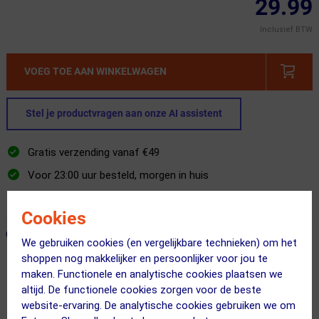
29.99
Inclusief BTW
VOEG TOE AAN WINKELWAGEN
Stel je productvragen aan onze AI assistent
Gratis verzending vanaf €49
Voor 23:00 uur besteld, morgen in huis
365 dagen retourrecht
Cookies
ONZE AANBEVOLEN COMBINATIE
← Terug naar productnavigatie
We gebruiken cookies (en vergelijkbare technieken) om het
shoppen nog makkelijker en persoonlijker voor jou te
maken. Functionele en analytische cookies plaatsen we
altijd. De functionele cookies zorgen voor de beste
SKS
website-ervaring. De analytische cookies gebruiken we om
Traveller Smart Frametas Zwart