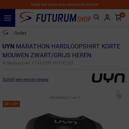
Bekijk hier alvast onze vernieuwde website!
0
Spring naar hoofdinhoud
Home
Outlet
/
UYN
MARATHON HARDLOOPSHIRT KORTE
MOUWEN ZWART/GRIJS HEREN
Artikelnummer:
6734-0281-003-N2103
Schrijf een eerste review
Afbeelding
1
van 3
OP=OP!