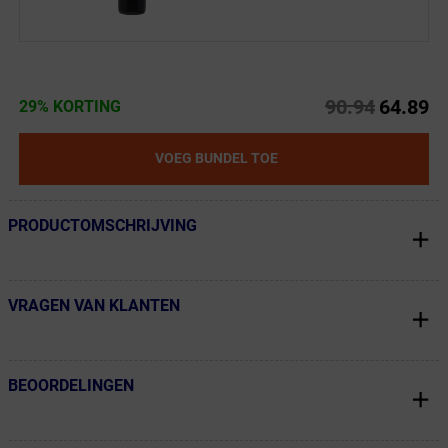
90.94
64.89
29% KORTING
VOEG BUNDEL TOE
PRODUCTOMSCHRIJVING
← Terug naar productnavigatie
VRAGEN VAN KLANTEN
← Terug naar productnavigatie
BEOORDELINGEN
← Terug naar productnavigatie