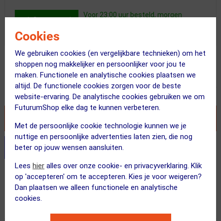
Voor 23:00 uur besteld, morgen
Op voorraad
bezorgd!
Cookies
We gebruiken cookies (en vergelijkbare technieken) om het
Adviesprijs
shoppen nog makkelijker en persoonlijker voor jou te
59.00
33.95
maken. Functionele en analytische cookies plaatsen we
altijd. De functionele cookies zorgen voor de beste
Inclusief BTW
website-ervaring. De analytische cookies gebruiken we om
FuturumShop elke dag te kunnen verbeteren.
VOEG TOE AAN WINKELWAGEN
Met de persoonlijke cookie technologie kunnen we je
nuttige en persoonlijke advertenties laten zien, die nog
Stel je productvragen aan onze AI assistent
beter op jouw wensen aansluiten.
Lees
hier
alles over onze cookie- en privacyverklaring. Klik
Gratis verzending vanaf €49
op 'accepteren' om te accepteren. Kies je voor weigeren?
Dan plaatsen we alleen functionele en analytische
Voor 23:00 uur besteld, morgen in huis
cookies.
365 dagen retourrecht