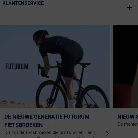
KLANTENSERVICE
← Terug naar productnavigatie
DE NIEUWE GENERATIE FUTURUM
NIEUW 
Dé manier
FIETSBROEKEN
Dit zijn de fietsbroeken die profs willen... en jij