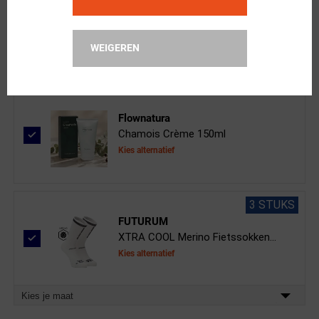
Cool Ondershirt Mouwloos Wit Dames
Kies alternatief
WEIGEREN
Kies je maat
Flownatura
Chamois Crème 150ml
Kies alternatief
3 STUKS
FUTURUM
XTRA COOL Merino Fietssokken...
Kies alternatief
Kies je maat