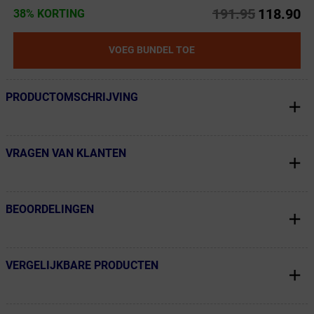
191.95
118.90
38% KORTING
VOEG BUNDEL TOE
PRODUCTOMSCHRIJVING
← Terug naar productnavigatie
VRAGEN VAN KLANTEN
← Terug naar productnavigatie
BEOORDELINGEN
← Terug naar productnavigatie
VERGELIJKBARE PRODUCTEN
← Terug naar productnavigatie