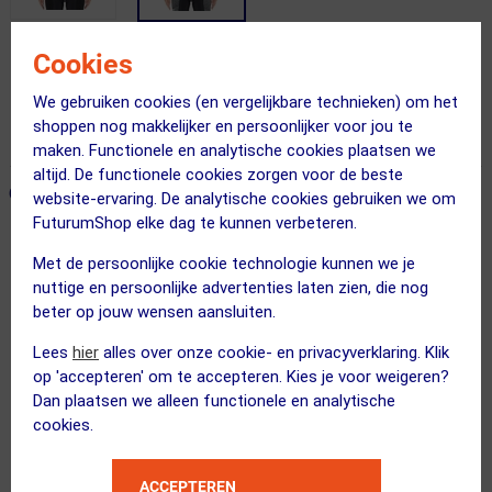
Cookies
Gratis bezorging & retourneren
We gebruiken cookies (en vergelijkbare technieken) om het
Voor 23:00 uur besteld, morgen in huis
shoppen nog makkelijker en persoonlijker voor jou te
365 dagen retourrecht
maken. Functionele en analytische cookies plaatsen we
altijd. De functionele cookies zorgen voor de beste
ONZE AANBEVOLEN COMBINATIE
← Terug naar productnavigatie
website-ervaring. De analytische cookies gebruiken we om
FuturumShop elke dag te kunnen verbeteren.
Met de persoonlijke cookie technologie kunnen we je
UYN
nuttige en persoonlijke advertenties laten zien, die nog
Granfondo Fietsshirt Korte Mouwen Z...
beter op jouw wensen aansluiten.
Lees
hier
alles over onze cookie- en privacyverklaring. Klik
op 'accepteren' om te accepteren. Kies je voor weigeren?
Dan plaatsen we alleen functionele en analytische
Kies je maat
cookies.
FYTS
ACCEPTEREN