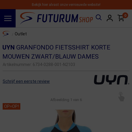
Bekijk hier alvast onze vernieuwde website!
0
Spring naar hoofdinhoud
Home
Outlet
/
UYN
GRANFONDO FIETSSHIRT KORTE
MOUWEN ZWART/BLAUW DAMES
Artikelnummer:
6734-0288-001-N2103
Schrijf een eerste review
Afbeelding
1
van 6
OP=OP!