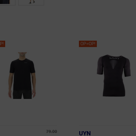
P!
OP=OP!
79.00
UYN