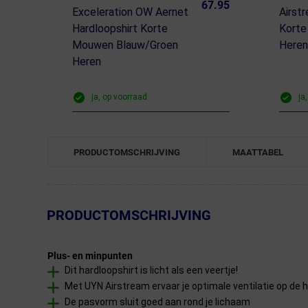
67.95
Exceleration OW Aernet
Airst
Hardloopshirt Korte
Kort
Mouwen Blauw/Groen
Here
Heren
ja, op voorraad
ja
PRODUCTOMSCHRIJVING
MAATTABEL
← Terug naar productnavigatie
PRODUCTOMSCHRIJVING
Plus- en minpunten
Dit hardloopshirt is licht als een veertje!
Met UYN Airstream ervaar je optimale ventilatie op de
De pasvorm sluit goed aan rond je lichaam