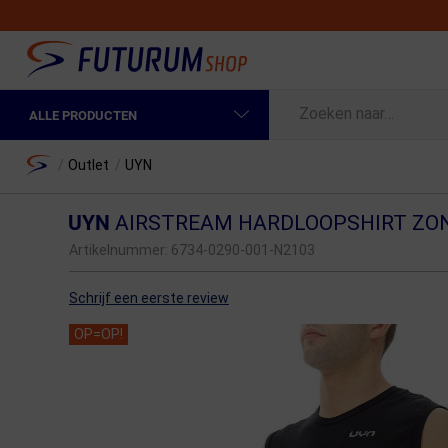
ALLE PRODUCTEN
Spring naar hoofdinhoud
Fietskleding Heren
Home
/
Outlet
/
UYN
Fietskleding Dames
UYN
AIRSTREAM HARDLOOPSHIRT ZO
Fietsonderdelen
Artikelnummer:
6734-0290-001-N2103
Fietselektronica
Schrijf een eerste review
Fietsonderhoud
OP=OP!
Sportvoeding en Verzorging
Fietstassen & Rugzakken
Fietsendragers & Fietskoffers