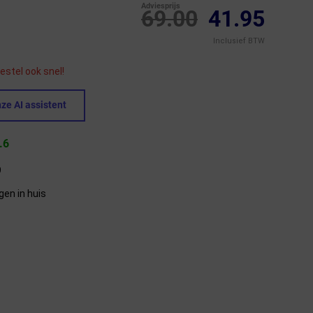
Adviesprijs
69.00
41.95
Inclusief BTW
estel ook snel!
ze AI assistent
.6
9
gen in huis