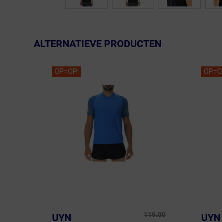
ALTERNATIEVE PRODUCTEN
OP=OP!
OP=O
119.00
UYN
UYN