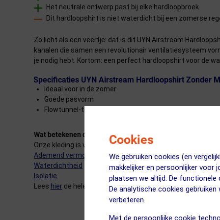
Het neutrale ontwerp past bij elke hardloopbroek
Dit hardloopshirt is niet waterdicht bij een zomerse re
Zo licht als een veertje: dat is dit UYN Airstream Hardloop
kanalen die samen een revolutionair ventilatiesysteem vorme
je nodig hebt. Kortom: een perfect hardloopshirt voor de 
Specificaties UYN Airstream Hardloopshirt Zonder
Ideaal voor in de zomer
Goede pasvorm
Flowtunnel-technologie
Wat betekenen die sterretjes precies?
Cookies
Onze kleding is voorzien van een classificatiesysteem met 
Ademend vermogen
We gebruiken cookies (en vergeli
Waterdichtheid
makkelijker en persoonlijker voor 
Isolatie
plaatsen we altijd. De functionele
Lees
hier
de hele blog over dit item.
De analytische cookies gebruike
verbeteren.
Met de persoonlijke cookie techno