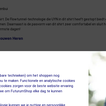
genbui
shirt. De Flowtunnel-technologie die UYN in dit shirt heeft gestopt bie
n. Daarnaast is de pasvorm van dit shirt zeer comfortabel en sluit he
warmste dagen!
 Mouwen Heren
sterretjes. Klik hieronder op de eigenschap om naar de uitleg van dit 
jkbare technieken) om het shoppen nog
jou te maken. Functionele en analytische cookies
 cookies zorgen voor de beste website-ervaring.
n we om FuturumShop elke dag te kunnen
logie kunnen we je nuttige en persoonlijke