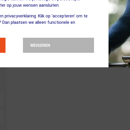
eter op jouw wensen aansluiten.
n prettig vindt bij 15°C, zal voor de ander pas bij 10°C gedragen worde
n privacyverklaring. Klik op 'accepteren' om te
in te schatten samen met onze leveranciers, maar dit blijven slechts i
? Dan plaatsen we alleen functionele en
WEIGEREN