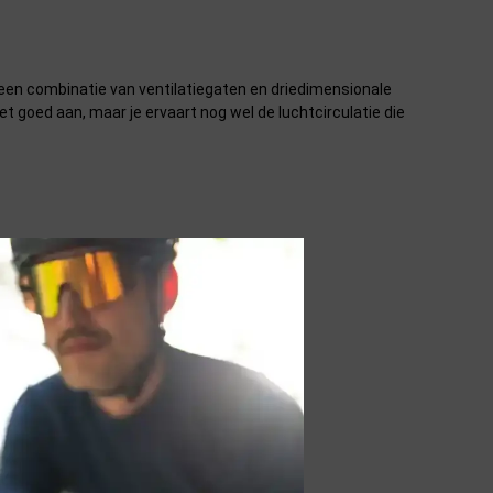
dt een combinatie van ventilatiegaten en driedimensionale
t goed aan, maar je ervaart nog wel de luchtcirculatie die
systeem te gaan.