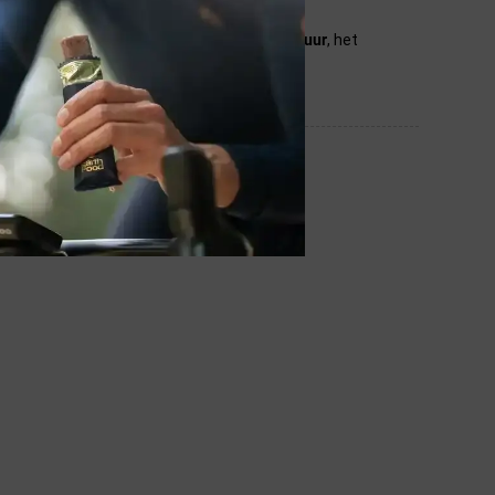
n. Wij streven ernaar de aangegeven
temperatuur
, het
ndicaties.