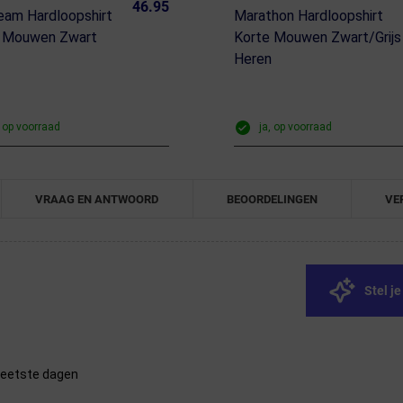
46.95
ream Hardloopshirt
Marathon Hardloopshirt
e Mouwen Zwart
Korte Mouwen Zwart/Grijs
n
Heren
, op voorraad
ja, op voorraad
VRAAG EN ANTWOORD
BEOORDELINGEN
VE
Stel j
 heetste dagen