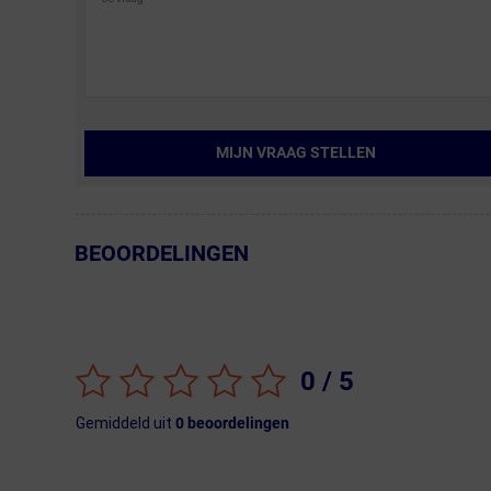
MIJN VRAAG STELLEN
BEOORDELINGEN
← Terug naar productnavigatie
0
/ 5
Gemiddeld uit
0
beoordelingen