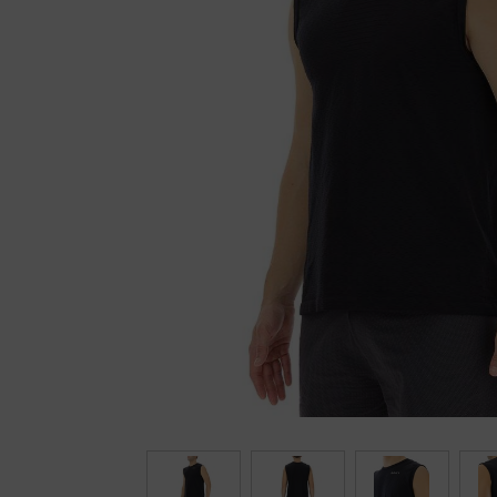
Fietstrainers
Hardlopen
Overige sporten & cadeaubon
Fietsen
Nieuw bij FuturumShop...