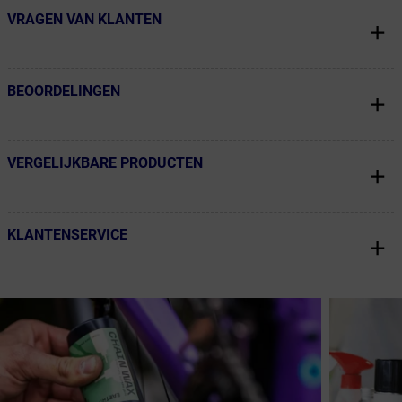
VRAGEN VAN KLANTEN
← Terug naar productnavigatie
BEOORDELINGEN
← Terug naar productnavigatie
VERGELIJKBARE PRODUCTEN
← Terug naar productnavigatie
KLANTENSERVICE
← Terug naar productnavigatie