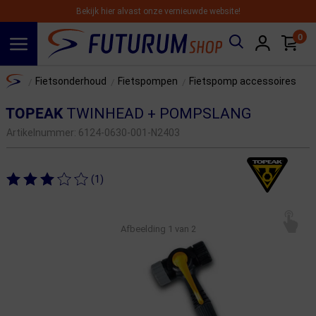
Bekijk hier alvast onze vernieuwde website!
0
Spring naar hoofdinhoud
Home
Fietsonderhoud
Fietspompen
Fietspomp accessoires
/
/
/
TOPEAK
TWINHEAD + POMPSLANG
Artikelnummer:
6124-0630-001-N2403
(1)
Afbeelding
1
van 2