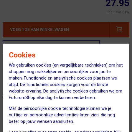
27.95
Inclusief BTW
VOEG TOE AAN WINKELWAGEN
Stel je productvragen aan onze AI assistent
Cookies
Gratis verzending vanaf €49
We gebruiken cookies (en vergelijkbare technieken) om het
shoppen nog makkelijker en persoonlijker voor jou te
Vandaag besteld = maandag in huis!
maken. Functionele en analytische cookies plaatsen we
365 dagen retourrecht
altijd. De functionele cookies zorgen voor de beste
website-ervaring. De analytische cookies gebruiken we om
ONZE AANBEVOLEN COMBINATIE
← Terug naar productnavigatie
FuturumShop elke dag te kunnen verbeteren.
Met de persoonlijke cookie technologie kunnen we je
nuttige en persoonlijke advertenties laten zien, die nog
Topeak
beter op jouw wensen aansluiten.
Twinhead + Pompslang