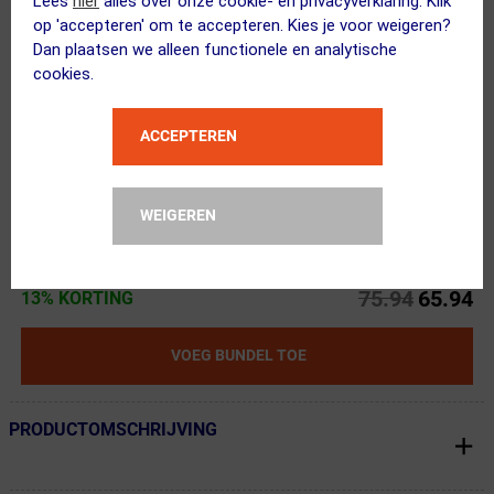
Lees
hier
alles over onze cookie- en privacyverklaring. Klik
op 'accepteren' om te accepteren. Kies je voor weigeren?
Dan plaatsen we alleen functionele en analytische
cookies.
EarthFood
ACCEPTEREN
High Energy Biologische Energiereep...
Kies alternatief
WEIGEREN
75.94
65.94
13% KORTING
VOEG BUNDEL TOE
PRODUCTOMSCHRIJVING
← Terug naar productnavigatie