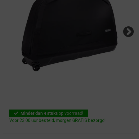
Minder dan 4 stuks
op voorraad!
Voor 23:00 uur besteld, morgen GRATIS bezorgd!