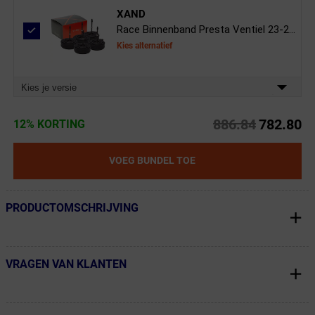
XAND
Race Binnenband Presta Ventiel 23-2...
Kies alternatief
Kies je versie
886.84
782.80
12% KORTING
VOEG BUNDEL TOE
PRODUCTOMSCHRIJVING
← Terug naar productnavigatie
VRAGEN VAN KLANTEN
← Terug naar productnavigatie