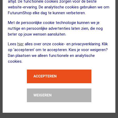
altijd. De functionele cookies zorgen voor de beste
Thule
website-ervaring. De analytische cookies gebruiken we om
RoundTrip MTB Bike Travel Case Fiet...
FuturumShop elke dag te kunnen verbeteren.
Met de persoonlijke cookie technologie kunnen we je
nuttige en persoonlijke advertenties laten zien, die nog
beter op jouw wensen aansluiten.
Lees
hier
alles over onze cookie- en privacyverklaring. Klik
XAND
op 'accepteren' om te accepteren. Kies je voor weigeren?
Inbussleutelset
Dan plaatsen we alleen functionele en analytische
cookies.
ACCEPTEREN
Tyre Glider
Bandenlichter Rood Rechtshandig
WEIGEREN
Kies alternatief