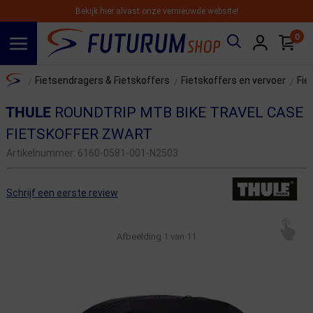
Bekijk hier alvast onze vernieuwde website!
0
Spring naar hoofdinhoud
Home
Fietsendragers & Fietskoffers
Fietskoffers en vervoer
Fie
/
/
/
THULE
ROUNDTRIP MTB BIKE TRAVEL CASE
FIETSKOFFER ZWART
Artikelnummer:
6160-0581-001-N2503
Schrijf een eerste review
Afbeelding
1
van 11