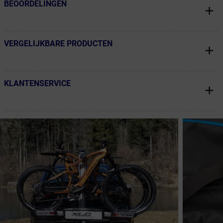
BEOORDELINGEN
← Terug naar productnavigatie
VERGELIJKBARE PRODUCTEN
← Terug naar productnavigatie
KLANTENSERVICE
← Terug naar productnavigatie