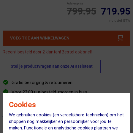
Adviesprijs
799.95
719.95
Inclusief BTW
VOEG TOE AAN WINKELWAGEN
Recent besteld door 2 klanten! Bestel ook snel!
Stel je productvragen aan onze AI assistent
Gratis bezorging & retourneren
Voor 23:00 uur besteld, morgen in huis
365 dagen retourrecht
Cookies
We gebruiken cookies (en vergelijkbare technieken) om het
ONZE AANBEVOLEN COMBINATIE
← Terug naar productnavigatie
shoppen nog makkelijker en persoonlijker voor jou te
maken. Functionele en analytische cookies plaatsen we