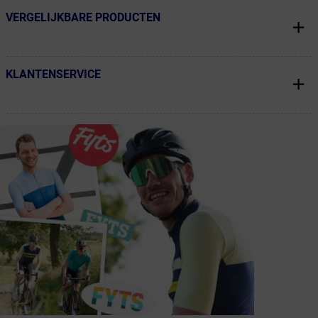
VERGELIJKBARE PRODUCTEN
← Terug naar productnavigatie
KLANTENSERVICE
← Terug naar productnavigatie