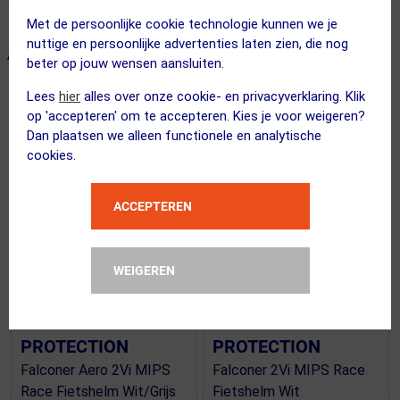
Met de persoonlijke cookie technologie kunnen we je
nuttige en persoonlijke advertenties laten zien, die nog
ALTERNATIEVE PRODUCTEN
beter op jouw wensen aansluiten.
Lees
hier
alles over onze cookie- en privacyverklaring. Klik
op 'accepteren' om te accepteren. Kies je voor weigeren?
SUMMER SALE
SUMMER SALE
Dan plaatsen we alleen functionele en analytische
cookies.
ACCEPTEREN
WEIGEREN
(2)
(2)
SWEET
SWEET
PROTECTION
PROTECTION
Falconer Aero 2Vi MIPS
Falconer 2Vi MIPS Race
Race Fietshelm Wit/Grijs
Fietshelm Wit