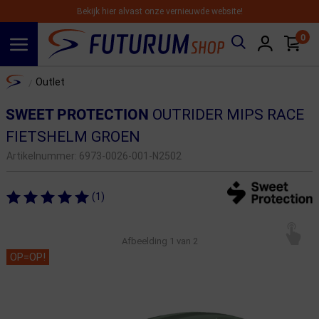
Bekijk hier alvast onze vernieuwde website!
0
Spring naar hoofdinhoud
Home
Outlet
/
SWEET PROTECTION
OUTRIDER MIPS RACE
FIETSHELM GROEN
Artikelnummer:
6973-0026-001-N2502
(1)
Afbeelding
1
van 2
OP=OP!