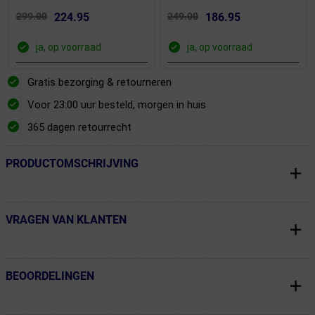
299.00
224.95
249.00
186.95
ja, op voorraad
ja, op voorraad
Gratis bezorging & retourneren
Voor 23:00 uur besteld, morgen in huis
365 dagen retourrecht
PRODUCTOMSCHRIJVING
← Terug naar productnavigatie
VRAGEN VAN KLANTEN
← Terug naar productnavigatie
BEOORDELINGEN
← Terug naar productnavigatie