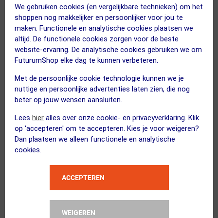
We gebruiken cookies (en vergelijkbare technieken) om het
shoppen nog makkelijker en persoonlijker voor jou te
maken. Functionele en analytische cookies plaatsen we
Sportful
altijd. De functionele cookies zorgen voor de beste
Tempo Fietsjack Roze Dames
website-ervaring. De analytische cookies gebruiken we om
FuturumShop elke dag te kunnen verbeteren.
Met de persoonlijke cookie technologie kunnen we je
nuttige en persoonlijke advertenties laten zien, die nog
Kies je maat
beter op jouw wensen aansluiten.
Lees
hier
alles over onze cookie- en privacyverklaring. Klik
FUTURUM
op 'accepteren' om te accepteren. Kies je voor weigeren?
4 SEASONS Merino Fietssokken...
Dan plaatsen we alleen functionele en analytische
Kies alternatief
cookies.
Kies je maat
ACCEPTEREN
FUTURUM
WEIGEREN