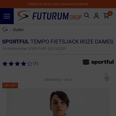
Bekijk hier alvast onze vernieuwde website!
0
Spring naar hoofdinhoud
Home
Outlet
/
SPORTFUL
TEMPO FIETSJACK ROZE DAMES
Artikelnummer:
6169-1441-001-N2209
(1)
Afbeelding
1
van 5
OP=OP!