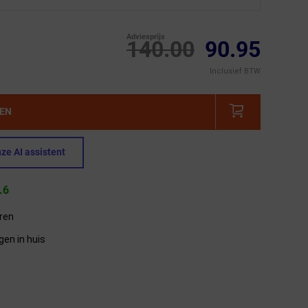
Adviesprijs
140.00
90.95
Inclusief BTW
GEN
ze AI assistent
.6
eren
gen in huis