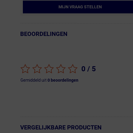
MIJN VRAAG STELLEN
BEOORDELINGEN
← Terug naar productnavigatie
0
/ 5
Gemiddeld uit
0
beoordelingen
VERGELIJKBARE PRODUCTEN
← Terug naar productnavigatie