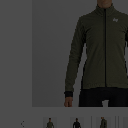
Fietstrainers
Hardlopen
Overige sporten & cadeaubon
Fietsen
Nieuw bij FuturumShop...
← Terug naar productnavigatie