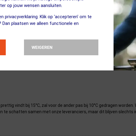
eter op jouw wensen aansluiten.
n privacyverklaring. Klik op 'accepteren' om te
? Dan plaatsen we alleen functionele en
WEIGEREN
sterretjes. Klik hieronder op de eigenschap om naar de uitleg van dit 
n prettig vindt bij 15°C, zal voor de ander pas bij 10°C gedragen worde
in te schatten samen met onze leveranciers, maar dit blijven slechts i