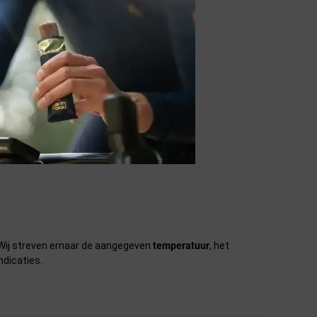
systeem te gaan.
n. Wij streven ernaar de aangegeven
temperatuur
, het
ndicaties.