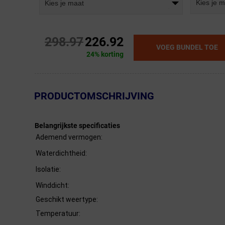
Kies je 
Kies je maat
298.97
226.92
VOEG BUNDEL TOE
24% korting
← Terug naar productnavigatie
PRODUCTOMSCHRIJVING
Belangrijkste specificaties
Ademend vermogen:
Waterdichtheid:
Isolatie:
Winddicht:
Geschikt weertype:
Temperatuur: