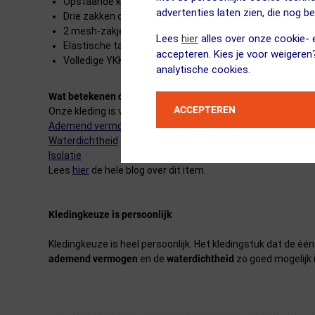
Opstaande kraag die mooi om je nek aansluit
advertenties laten zien, die nog b
Drie zakken op de rug
2 mesh-zakjes aan de zijkanten
Lees
hier
alles over onze cookie- e
Elastische tailleband met siliconen gripper
accepteren. Kies je voor weigeren
Volledige YKK ritssluiting
analytische cookies.
Wat betekenen die sterretjes precies?
ACCEPTEREN
Onze kleding is voorzien van een classificatiesysteem met 
Ademend vermogen
Waterdichtheid
Isolatie
Lees
hier
de hele blog over dit item.
Kledingkeuze is persoonlijk
Kledingkeuze is heel persoonlijk. Het kledingstuk dat de éé
ademend vermogen
en de
waterdichtheid
zo goed mogelijk 