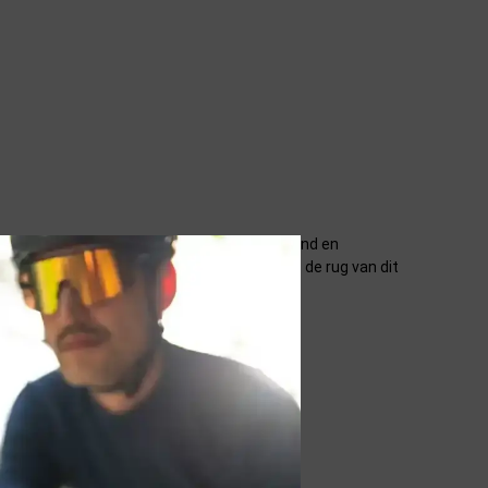
lt heerlijk zacht aan en heeft een goed ademend en
cht onder het jack komt tijdens je rit. Op de rug van dit