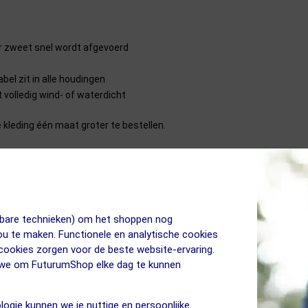
 zweet snel wordt afgevoerd
l zit in alle houdingen
 volledig wind- of waterdicht
de kleding één maat groter te bestellen.
gaat fietsen in het voorjaar of op een koele zomerochtend. Dit jack voe
ag en nauw sluitende manchetten, dit zorgt ervoor dat er geen koude lu
ritssluiting.
jkbare technieken) om het shoppen nog
jou te maken. Functionele en analytische cookies
 cookies zorgen voor de beste website-ervaring.
ester
n we om FuturumShop elke dag te kunnen
logie kunnen we je nuttige en persoonlijke