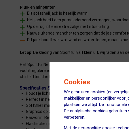
Plus- en minpunten
Dit softshell jack is heerlijk warm
Het jack heeft een prima ademend vermogen, waardoor
Op de rug zit een extra zakje met ritssluiting
Nauwsluitende manchetten zorgen dat de jas comfortabe
Dit jack houdt wel wat wind en water tegen, maar is niet
Let op
: De kleding van Sportful valt klein uit, wij raden aan 
Het Sportful Neo Softshell Fietsjack is ideaal wanneer jij 
vochtregulerend vermogen. Hij heeft een hoog opstaande kra
shirt zitten drie handige steekzakken en een klein zakje met 
Cookies
Specificaties Sportful Neo Softshell Fietsjack Dames
We gebruiken cookies (en vergeli
Houdt je lichaam lekker warm
makkelijker en persoonlijker voor 
Perfect in het voorjaar of op een koude zomerochtend
plaatsen we altijd. De functionele
SoftShell materiaal gecombineerd met geborsteld poly
De analytische cookies gebruike
Graphics op zijpanelen
verbeteren.
Pasvorm: Regular
Elastische manchetten
Met de persoonlijke cookie techno