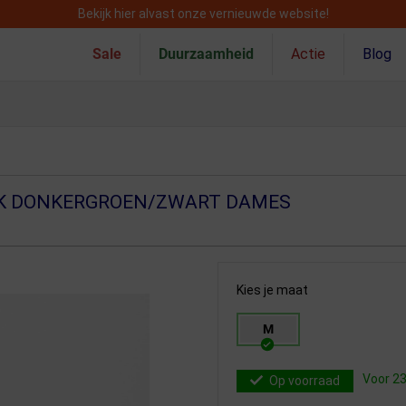
Bekijk hier alvast onze vernieuwde website!
Sale
Duurzaamheid
Actie
Blog
CK DONKERGROEN/ZWART DAMES
Kies je maat
M
Voor 23
Op voorraad