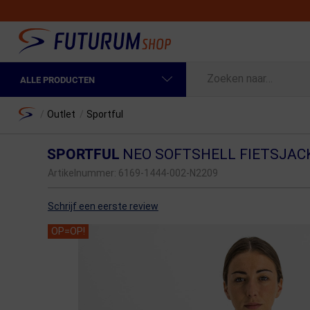
ALLE PRODUCTEN
Spring naar hoofdinhoud
Fietskleding Heren
Home
/
Outlet
/
Sportful
Fietskleding Dames
SPORTFUL
NEO SOFTSHELL FIETSJA
Fietsonderdelen
Artikelnummer:
6169-1444-002-N2209
Fietselektronica
Schrijf een eerste review
Fietsonderhoud
OP=OP!
Sportvoeding en Verzorging
Fietstassen & Rugzakken
Fietsendragers & Fietskoffers