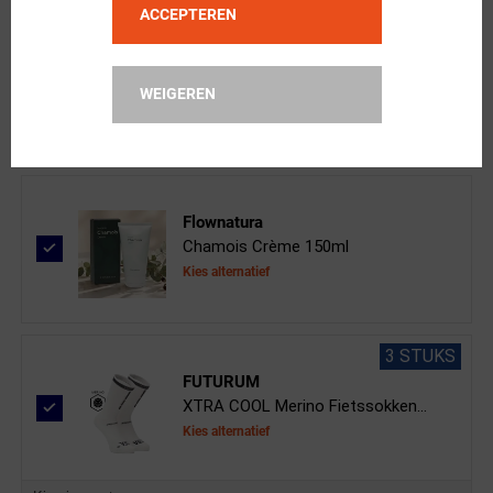
ACCEPTEREN
FYTS
Cool Ondershirt Mouwloos Wit Dames
Kies alternatief
WEIGEREN
Kies je maat
Flownatura
Chamois Crème 150ml
Kies alternatief
3 STUKS
FUTURUM
XTRA COOL Merino Fietssokken...
Kies alternatief