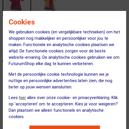
Cookies
Gratis verzending vanaf €49
We gebruiken cookies (en vergelijkbare technieken) om het
Voor 23:00 uur besteld, morgen in huis
shoppen nog makkelijker en persoonlijker voor jou te
maken. Functionele en analytische cookies plaatsen we
365 dagen retourrecht
altijd. De functionele cookies zorgen voor de beste
website-ervaring. De analytische cookies gebruiken we om
ONZE AANBEVOLEN COMBINATIE
← Terug naar productnavigatie
FuturumShop elke dag te kunnen verbeteren.
Met de persoonlijke cookie technologie kunnen we je
nuttige en persoonlijke advertenties laten zien, die nog
Sportful
beter op jouw wensen aansluiten.
Neo Fietsshirt Korte Mouwen Roze Da...
Lees
hier
alles over onze cookie- en privacyverklaring. Klik
op 'accepteren' om te accepteren. Kies je voor weigeren?
Dan plaatsen we alleen functionele en analytische
cookies.
Kies je maat