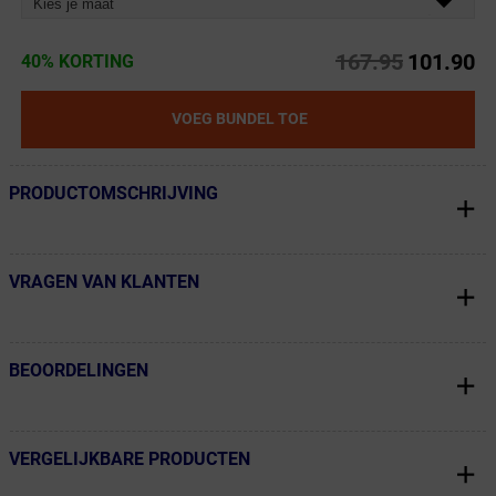
Kies je maat
167.95
101.90
40% KORTING
VOEG BUNDEL TOE
PRODUCTOMSCHRIJVING
← Terug naar productnavigatie
VRAGEN VAN KLANTEN
← Terug naar productnavigatie
BEOORDELINGEN
← Terug naar productnavigatie
VERGELIJKBARE PRODUCTEN
← Terug naar productnavigatie