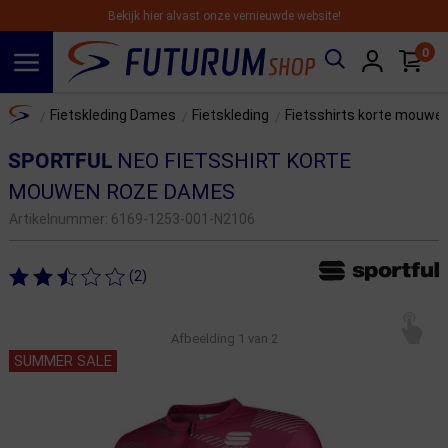
Bekijk hier alvast onze vernieuwde website!
0
Spring naar hoofdinhoud
Home
Fietskleding Dames
Fietskleding
Fietsshirts korte mouwe
/
/
/
SPORTFUL
NEO FIETSSHIRT KORTE
MOUWEN ROZE DAMES
Artikelnummer:
6169-1253-001-N2106
(2)
Afbeelding
1
van 2
SUMMER SALE