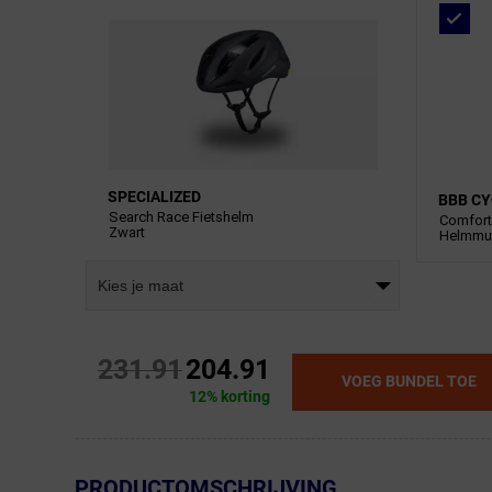
SPECIALIZED
BBB CY
Search Race Fietshelm
Comfor
Zwart
Helmmut
Kies je maat
231.91
204.91
VOEG BUNDEL TOE
12% korting
← Terug naar productnavigatie
PRODUCTOMSCHRIJVING