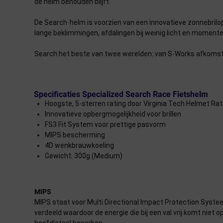
de helm behouden blijft.
De Search-helm is voorzien van een innovatieve zonnebrilo
lange beklimmingen, afdalingen bij weinig licht en momente
Search het beste van twee werelden: van S-Works afkomstig
Specificaties Specialized Search Race Fietshelm
Hoogste, 5-sterren rating door Virginia Tech Helmet Rati
Innovatieve opbergmogelijkheid voor brillen
FS3 Fit System voor prettige pasvorm
MIPS bescherming
4D wenkbrauwkoeling
Gewicht: 300g (Medium)
MIPS
MIPS staat voor Multi Directional Impact Protection Systee
verdeeld waardoor de energie die bij een val vrij komt niet 