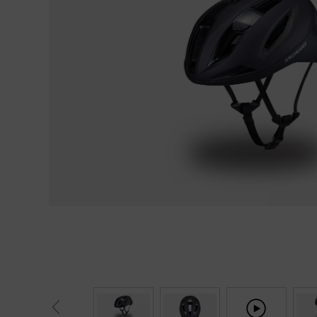
Fietstrainers
Hardlopen
Overige sporten & cadeaubon
Fietsen
Nieuw bij FuturumShop...