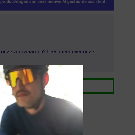
e productvragen aan onze nieuwe AI gestuurde assistent!
er onze voorwaarden? Lees meer over onze
ken.