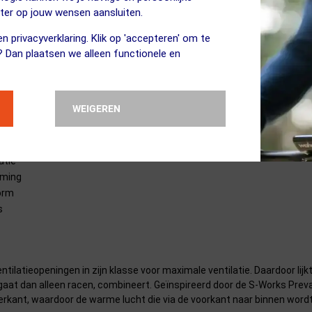
e
eter op jouw wensen aansluiten.
n privacyverklaring. Klik op 'accepteren' om te
nkbrauwkoeling, opbergmogelijkheid voor brillen
? Dan plaatsen we alleen functionele en
Essential Core
WEIGEREN
male luchtstroom
eiligheid
gen rubberen flappen
atie
rming
orm
s
latieopeningen in zijn klasse voor maximale ventilatie. Daardoor lijkt 
aat dan alleen racen, combineert. Geïnspireerd door de S-Works Prevai
rkant, waardoor de warme lucht die via de voorkant naar binnen wordt