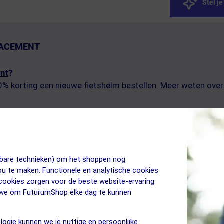
Stel j
LACEMENT
nt
?
40% korting een nieuwe fietshelm bestellen. Meer weten ov
rom raden we aan om je hoofdomtrek te meten en de maattabel te chec
jkbare technieken) om het shoppen nog
jou te maken. Functionele en analytische cookies
 cookies zorgen voor de beste website-ervaring.
n we om FuturumShop elke dag te kunnen
★★★
ram (maat M)
logie kunnen we je nuttige en persoonlijke