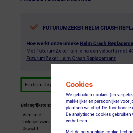
FUTURUMZEKER HELM CRASH REP
Hoe werkt onze unieke
Helm Crash Replaceme
Met FuturumZeker kan je na een valpartij met 
FuturumZeker Helm Crash Replacement
Cookies
Een helm die goed op je hoofd past is het veiligst, daa
We gebruiken cookies (en vergeli
makkelijker en persoonlijker voor 
Belangrijkste specificaties
plaatsen we altijd. De functionele
De analytische cookies gebruike
Ventilatie:
★★
verbeteren.
Inclusief vizier:
Nee
Gewicht:
300 g
Met de persoonlijke cookie techno