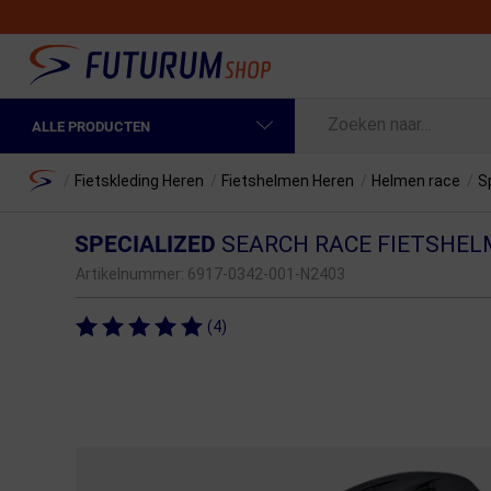
ALLE PRODUCTEN
Spring naar hoofdinhoud
Fietskleding Heren
Home
/
Fietskleding Heren
/
Fietshelmen Heren
/
Helmen race
/
S
Fietskleding Dames
SPECIALIZED
SEARCH RACE FIETSHEL
Fietsonderdelen
Artikelnummer:
6917-0342-001-N2403
Fietselektronica
(4)
Fietsonderhoud
Sportvoeding en Verzorging
Fietstassen & Rugzakken
Fietsendragers & Fietskoffers