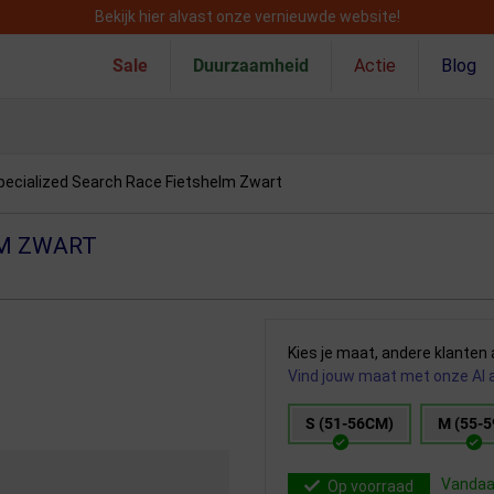
Bekijk hier alvast onze vernieuwde website!
Sale
Duurzaamheid
Actie
Blog
pecialized Search Race Fietshelm Zwart
M ZWART
Kies je maat, andere klanten 
Vind jouw maat met onze AI 
S (51-56CM)
M (55-
Vandaag
Op voorraad