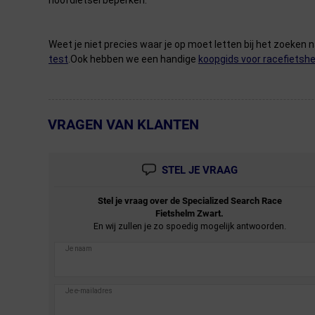
hoofdletsel beperken.
Weet je niet precies waar je op moet letten bij het zoeken 
test
.Ook hebben we een handige
koopgids voor racefietsh
VRAGEN VAN KLANTEN
← Terug naar productnavigatie
STEL JE VRAAG
Stel je vraag over de
Specialized
Search Race
Fietshelm Zwart.
En wij zullen je zo spoedig mogelijk antwoorden.