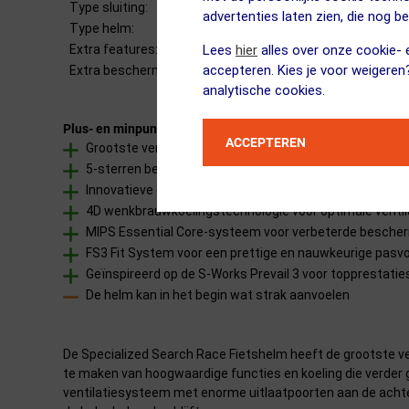
Type sluiting:
Buckl
advertenties laten zien, die nog b
Type helm:
Race
Lees
hier
alles over onze cookie- e
Extra features:
4D we
accepteren. Kies je voor weigeren
Extra bescherming:
MIPS 
analytische cookies.
Plus- en minpunten
ACCEPTEREN
Grootste ventilatieopeningen in zijn klasse voor maxi
5-sterren beoordeling van Virginia Tech voor maximale v
Innovatieve opbergmogelijkheid voor brillen met verbor
4D wenkbrauwkoelingstechnologie voor optimale ventil
MIPS Essential Core-systeem voor verbeterde besche
FS3 Fit System voor een prettige en nauwkeurige pasv
Geïnspireerd op de S-Works Prevail 3 voor topprestatie
De helm kan in het begin wat strak aanvoelen
De Specialized Search Race Fietshelm heeft de grootste venti
te maken van hoogwaardige functies en koeling die verder g
ventilatiesysteem met enorme uitlaatpoorten aan de achte