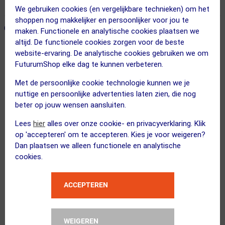
365 dagen retourrecht
We gebruiken cookies (en vergelijkbare technieken) om het
shoppen nog makkelijker en persoonlijker voor jou te
ONZE AANBEVOLEN COMBINATIE
← Terug naar productnavigatie
maken. Functionele en analytische cookies plaatsen we
altijd. De functionele cookies zorgen voor de beste
website-ervaring. De analytische cookies gebruiken we om
FuturumShop elke dag te kunnen verbeteren.
Shimano
Sumire Light Windjack Grijs Dames
Met de persoonlijke cookie technologie kunnen we je
nuttige en persoonlijke advertenties laten zien, die nog
beter op jouw wensen aansluiten.
Lees
hier
alles over onze cookie- en privacyverklaring. Klik
op 'accepteren' om te accepteren. Kies je voor weigeren?
FUTURUM
Dan plaatsen we alleen functionele en analytische
4 SEASONS Merino Fietssokken...
cookies.
Kies alternatief
ACCEPTEREN
Kies je maat
WEIGEREN