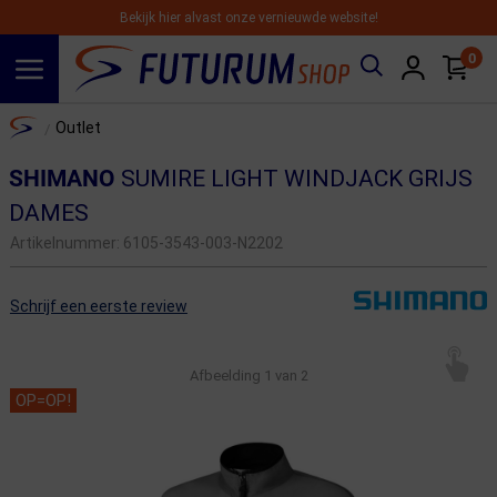
Bekijk hier alvast onze vernieuwde website!
0
Spring naar hoofdinhoud
Home
Outlet
/
SHIMANO
SUMIRE LIGHT WINDJACK GRIJS
DAMES
Artikelnummer:
6105-3543-003-N2202
Schrijf een eerste review
Afbeelding
1
van 2
OP=OP!