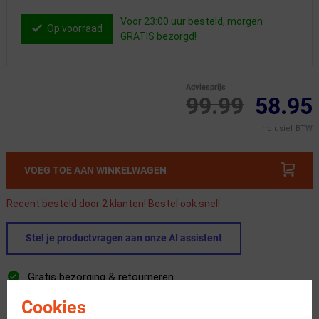
Voor 23:00 uur besteld, morgen
Op voorraad
GRATIS bezorgd!
Adviesprijs
99.99
58.95
Inclusief BTW
VOEG TOE AAN WINKELWAGEN
Recent besteld door 2 klanten! Bestel ook snel!
Stel je productvragen aan onze AI assistent
Gratis bezorging & retourneren
Voor 23:00 uur besteld, morgen in huis
Cookies