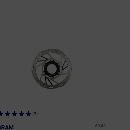
(2)
60.00
SRAM