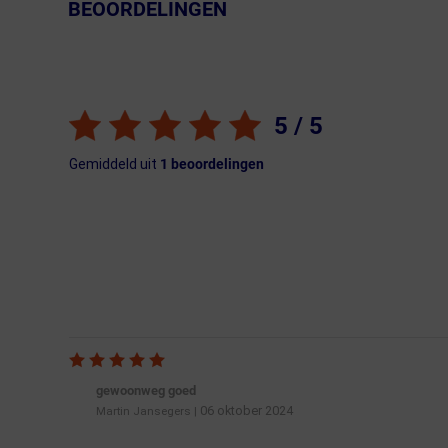
BEOORDELINGEN
← Terug naar productnavigatie
5
/ 5
Gemiddeld uit
1
beoordelingen
gewoonweg goed
06 oktober 2024
Martin Jansegers
|