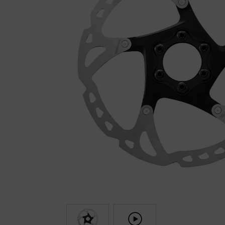
Fietstrainers
Hardlopen
Overige sporten & cadeaubon
Fietsen
Nieuw bij FuturumShop...