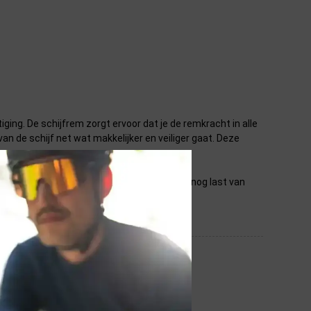
ng. De schijfrem zorgt ervoor dat je de remkracht in alle
n de schijf net wat makkelijker en veiliger gaat. Deze
onmaken
van je remschijven. Heb je daarna nog last van