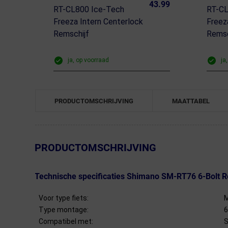
43.99
RT-CL800 Ice-Tech
RT-CL
Freeza Intern Centerlock
Freez
Remschijf
Remsc
ja, op voorraad
ja
PRODUCTOMSCHRIJVING
MAATTABEL
← Terug naar productnavigatie
PRODUCTOMSCHRIJVING
Technische specificaties Shimano SM-RT76 6-Bolt R
Voor type fiets:
M
Type montage:
6
Compatibel met:
S