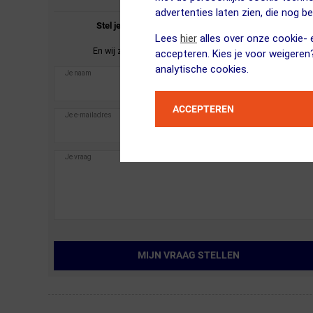
advertenties laten zien, die nog b
Stel je vraag over de
Shimano
SM-RT76 6-Bolt
Lees
hier
alles over onze cookie- e
Remschijf.
En wij zullen je zo spoedig mogelijk antwoorden.
accepteren. Kies je voor weigeren
analytische cookies.
ACCEPTEREN
MIJN VRAAG STELLEN