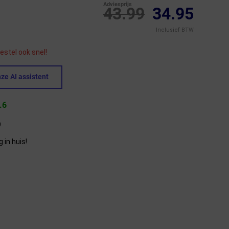
Adviesprijs
43.99
34.95
Inclusief BTW
estel ook snel!
ze AI assistent
.6
9
in huis!