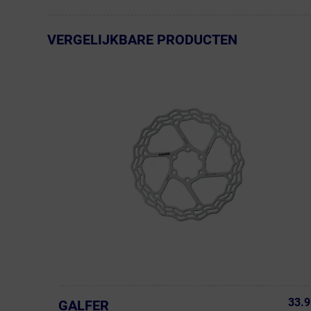
VERGELIJKBARE PRODUCTEN
← Terug naar productnavigatie
33.9
GALFER