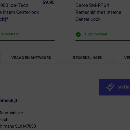
59.95
900 Ice-Tech
Deore SM-RT64
a Intern Centerlock
Remschijf met Interne
hijf
Center Lock
, op voorraad
ja, op voorraad
VRAAG EN ANTWOORD
BEOORDELINGEN
VE
Stel j
emschijf:
ountainbike
-bolt
himano SLX M7000