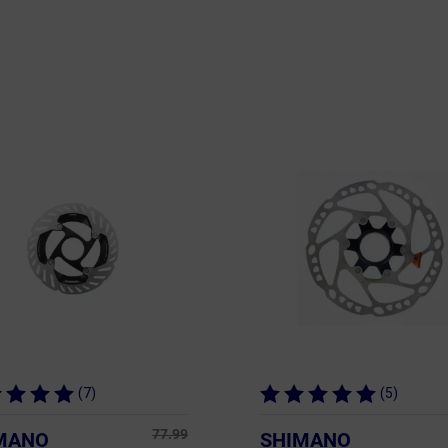
(7)
(5)
77.99
MANO
SHIMANO