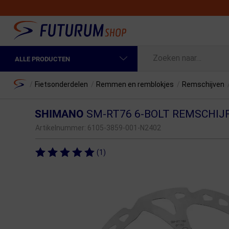
ALLE PRODUCTEN
Spring naar hoofdinhoud
Fietskleding Heren
Home
/
Fietsonderdelen
/
Remmen en remblokjes
/
Remschijven
Fietskleding Dames
SHIMANO
SM-RT76 6-BOLT REMSCHIJ
Fietsonderdelen
Artikelnummer:
6105-3859-001-N2402
Fietselektronica
(1)
Fietsonderhoud
Sportvoeding en Verzorging
Fietstassen & Rugzakken
Fietsendragers & Fietskoffers