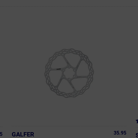
35.95
GALFER
5