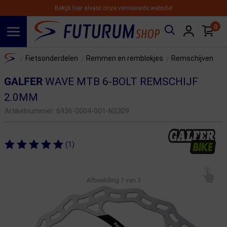
Bekijk hier alvast onze vernieuwde website!
0
Spring naar hoofdinhoud
Home
Fietsonderdelen
Remmen en remblokjes
Remschijven
/
/
/
GALFER
WAVE MTB 6-BOLT REMSCHIJF
2.0MM
Artikelnummer:
6936-0004-001-N2309
(1)
Afbeelding
1
van 3