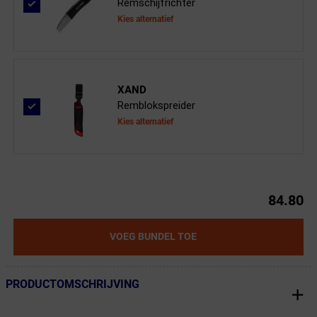
Remschijfrichter
Kies alternatief
XAND
Remblokspreider
Kies alternatief
84.80
VOEG BUNDEL TOE
PRODUCTOMSCHRIJVING
← Terug naar productnavigatie