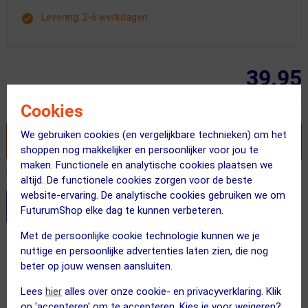
Levering: 2-6 werkdagen
39.95
Inclusief BTW
Cookies
We gebruiken cookies (en vergelijkbare technieken) om het
VOEG TOE AAN WINKELWAGEN
shoppen nog makkelijker en persoonlijker voor jou te
maken. Functionele en analytische cookies plaatsen we
Recent besteld door 2 klanten! Bestel ook snel!
altijd. De functionele cookies zorgen voor de beste
website-ervaring. De analytische cookies gebruiken we om
Stel je productvragen aan onze AI assistent
FuturumShop elke dag te kunnen verbeteren.
Met de persoonlijke cookie technologie kunnen we je
Gratis verzending vanaf €49
nuttige en persoonlijke advertenties laten zien, die nog
Vandaag besteld = maandag in huis!
beter op jouw wensen aansluiten.
365 dagen retourrecht
Lees
hier
alles over onze cookie- en privacyverklaring. Klik
op 'accepteren' om te accepteren. Kies je voor weigeren?