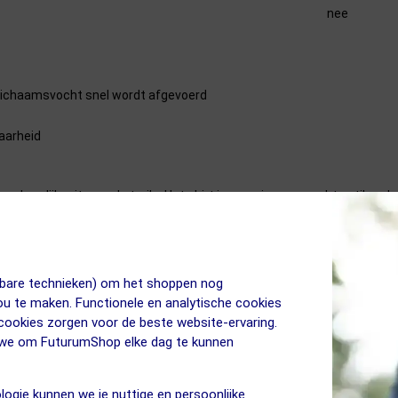
nee
lichaamsvocht snel wordt afgevoerd
aarheid
n heerlijke rit over de trails. Het shirt is voorzien van zachte stikna
oorzijde is een brillendoekje gestikt, zodat je deze altijd schoon kan mak
nge Mouwen Heren
jkbare technieken) om het shoppen nog
jou te maken. Functionele en analytische cookies
 cookies zorgen voor de beste website-ervaring.
n we om FuturumShop elke dag te kunnen
logie kunnen we je nuttige en persoonlijke