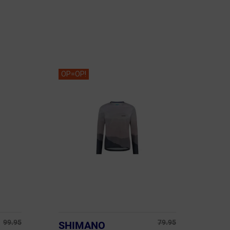
OP=OP!
99.95
79.95
SHIMANO