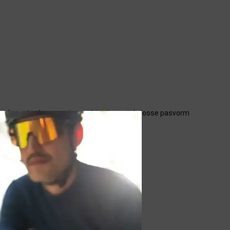
den die niet schuren en in combinatie met de losse pasvorm
en tijdens je rit!