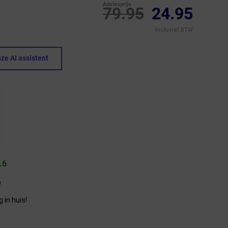
Adviesprijs
79.95
24.95
Inclusief BTW
ze AI assistent
.6
9
in huis!