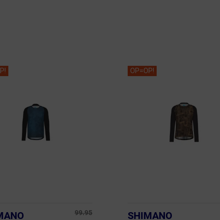
P!
OP=OP!
99.95
MANO
SHIMANO