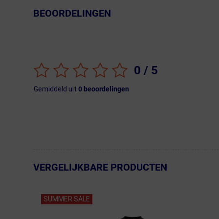
BEOORDELINGEN
← Terug naar productnavigatie
0
/ 5
Gemiddeld uit
0
beoordelingen
VERGELIJKBARE PRODUCTEN
← Terug naar productnavigatie
SUMMER SALE