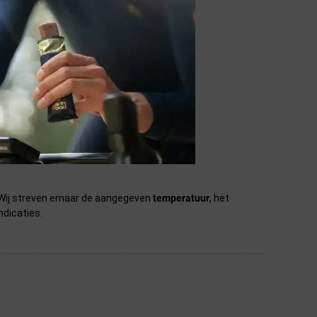
systeem te gaan.
n. Wij streven ernaar de aangegeven
temperatuur
, het
ndicaties.