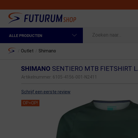
ALLE PRODUCTEN
Spring naar hoofdinhoud
Fietskleding Heren
Home
/
Outlet
/
Shimano
Fietskleding Dames
SHIMANO
SENTIERO MTB FIETSHIRT
Fietsonderdelen
Artikelnummer:
6105-4156-001-N2411
Fietselektronica
Schrijf een eerste review
Fietsonderhoud
OP=OP!
Sportvoeding en Verzorging
Fietstassen & Rugzakken
Fietsendragers & Fietskoffers