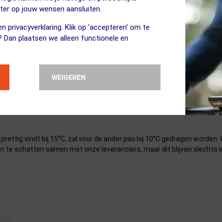
eter op jouw wensen aansluiten.
n privacyverklaring. Klik op 'accepteren' om te
? Dan plaatsen we alleen functionele en
sterretjes. Klik hieronder op de eigenschap om naar de uitleg van dit 
WEIGEREN
n prettig vindt bij 15°C, zal voor de ander pas bij 10°C gedragen worde
in te schatten samen met onze leveranciers, maar dit blijven slechts i