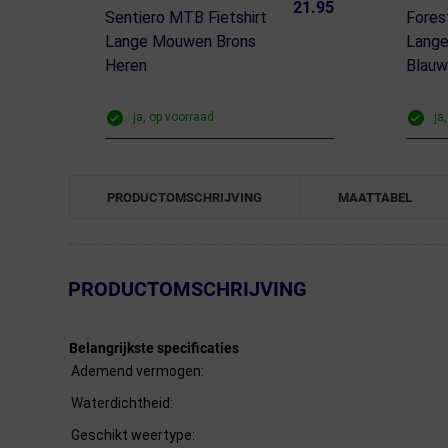
21.95
Sentiero MTB Fietshirt
Fores
Lange Mouwen Brons
Lange
Heren
Blauw
ja, op voorraad
ja
PRODUCTOMSCHRIJVING
MAATTABEL
← Terug naar productnavigatie
PRODUCTOMSCHRIJVING
Belangrijkste specificaties
Ademend vermogen:
Waterdichtheid:
Geschikt weertype: