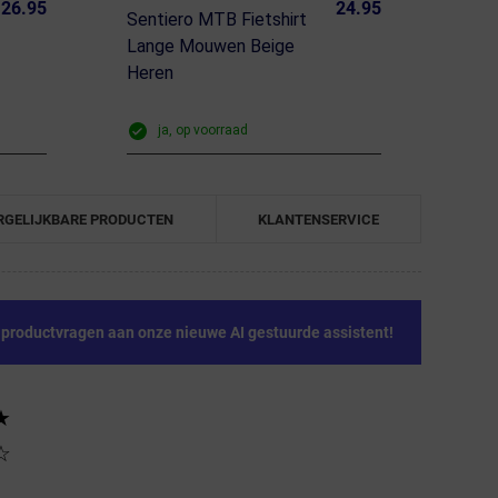
26.95
24.95
Sentiero MTB Fietshirt
Lange Mouwen Beige
Heren
ja, op voorraad
RGELIJKBARE PRODUCTEN
KLANTENSERVICE
e productvragen aan onze nieuwe AI gestuurde assistent!
★
☆