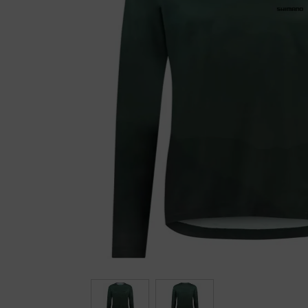
Fietstrainers
Hardlopen
Overige sporten & cadeaubon
Fietsen
Nieuw bij FuturumShop...