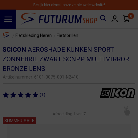
Bekijk hier alvast onze vernieuwde website!
0
Spring naar hoofdinhoud
Home
Fietskleding Heren
Fietsbrillen
/
/
SCICON
AEROSHADE KUNKEN SPORT
ZONNEBRIL ZWART SCNPP MULTIMIRROR
BRONZE LENS
Artikelnummer:
6101-0075-001-N2410
(1)
Afbeelding
1
van 7
SUMMER SALE