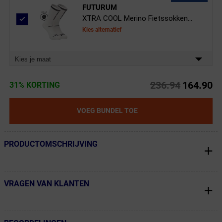
FUTURUM
XTRA COOL Merino Fietssokken...
Kies alternatief
Kies je maat
236.94
164.90
31% KORTING
VOEG BUNDEL TOE
PRODUCTOMSCHRIJVING
← Terug naar productnavigatie
VRAGEN VAN KLANTEN
← Terug naar productnavigatie