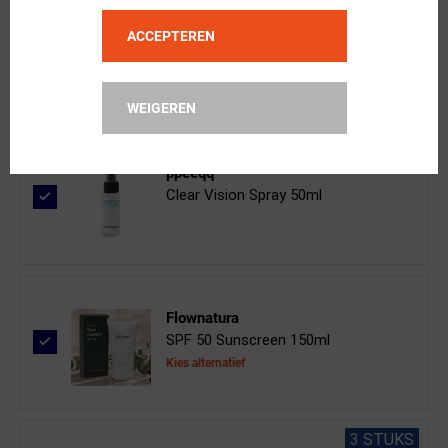
Scicon
Aeroshade Kunken Sport Zonnebril Zw...
ACCEPTEREN
WEIGEREN
ppeeqq
Clear Vision Spray 50ml
Flownatura
SPF 50 Sunscreen 150ml
Kies alternatief
3 STUKS