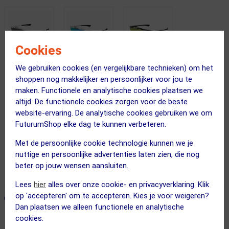
Cookies
We gebruiken cookies (en vergelijkbare technieken) om het
shoppen nog makkelijker en persoonlijker voor jou te
maken. Functionele en analytische cookies plaatsen we
altijd. De functionele cookies zorgen voor de beste
website-ervaring. De analytische cookies gebruiken we om
FuturumShop elke dag te kunnen verbeteren.
Gratis bezorging & retourneren
Met de persoonlijke cookie technologie kunnen we je
nuttige en persoonlijke advertenties laten zien, die nog
Voor 23:00 uur besteld, morgen in huis
beter op jouw wensen aansluiten.
365 dagen retourrecht
Lees
hier
alles over onze cookie- en privacyverklaring. Klik
op 'accepteren' om te accepteren. Kies je voor weigeren?
ONZE AANBEVOLEN COMBINATIE
← Terug naar productnavigatie
Dan plaatsen we alleen functionele en analytische
cookies.