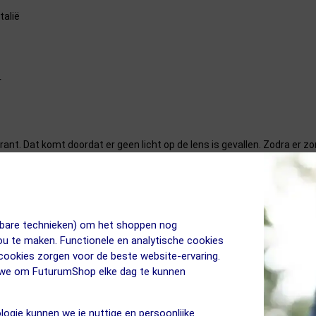
talië
r
parant. Dat komt doordat er geen licht op de lens is gevallen. Zodra er zo
che design in het PPEEQQ-assortiment, speciaal voor sporters die gaan 
, zorgt voor een strakke uitstraling en een zeer laag gewicht. De lens 
het comfort behouden, dankzij dezelfde comfortabele pootjes als bij Mod
jkbare technieken) om het shoppen nog
an UV straling. Zo heb je altijd een prettig zicht bij veranderende inva
jou te maken. Functionele en analytische cookies
laat en je dus in alle omstandigheden een helder zicht houdt.
 cookies zorgen voor de beste website-ervaring.
n we om FuturumShop elke dag te kunnen
om je niet aan wil je een lichtgewicht topkwaliteit performance bril ma
logie kunnen we je nuttige en persoonlijke