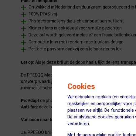
Plus- en minpunten
Ontwikkeld in Nederland en duurzaam geproduceerd in I
100% PFAS-vrij
Photochromic lens die zich aanpast aan het licht
Kleinere lens is ook ideaal voor smalle gezichten
Deze bril wordt geleverd inclusief een fraaie brillenkoke
Compacte lens met modern montuurloos design
Perfecte pasvorm dankzij verstelbaar neusstuk
Let op:
Als je deze bril uit de doos haalt, lijkt de lens trans
De PPEEQQ Model III Photochromic is het meest minimalistis
ontwerp waarbij de pootjes direct op de lens bevestigd zijn
Cookies
minimalistische karakter van de bril versterkt. Toch blijft 
We gebruiken cookies (en vergeli
ProAdapt
de photochromische lens kleurt mee onder invloed v
makkelijker en persoonlijker voor 
Anti-fog:
deze behandeling zorgt ervoor dat de lens niet bes
plaatsen we altijd. De functionele
De analytische cookies gebruike
Van boon naar bril
verbeteren.
Ja, PPEEQQ brillen zijn synthetisch, van plastic. Daar ontk
Met de persoonlijke cookie techno