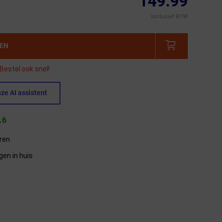
149.99
Inclusief BTW
GEN
Bestel ook snel!
ze AI assistent
.6
eren
gen in huis