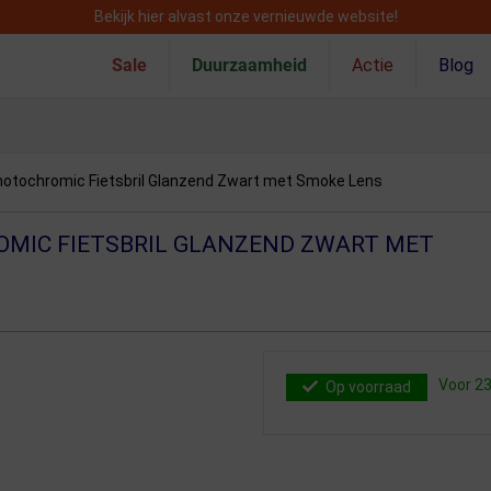
Bekijk hier alvast onze vernieuwde website!
Sale
Duurzaamheid
Actie
Blog
Photochromic Fietsbril Glanzend Zwart met Smoke Lens
OMIC FIETSBRIL GLANZEND ZWART MET
Voor 23
Op voorraad