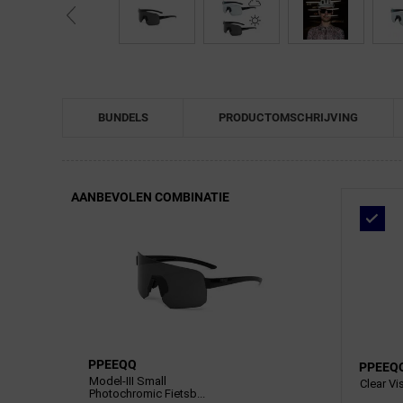
← Terug naar productnavigatie
BUNDELS
PRODUCTOMSCHRIJVING
AANBEVOLEN COMBINATIE
PPEEQQ
PPEEQ
Model-III Small
Clear Vi
Photochromic Fietsb...