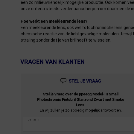
een zo milieuvriendelijk mogelijke productie. Ook komen v
onze criteria steeds verder aanscherpen om daarmee de im
Hoe werkt een meekleurende lens?
Een meekleurende lens, ook wel fotochromische lens genoe
chemische reactie van de lichtgevoelige moleculen, terwijl
straling zonder dat je van bril hoeft te wisselen.
VRAGEN VAN KLANTEN
← Terug naar productnavigatie
STEL JE VRAAG
Stel je vraag over de
ppeeqq
Model-III Small
Photochromic Fietsbril Glanzend Zwart met Smoke
Lens.
En wij zullen je zo spoedig mogelijk antwoorden.