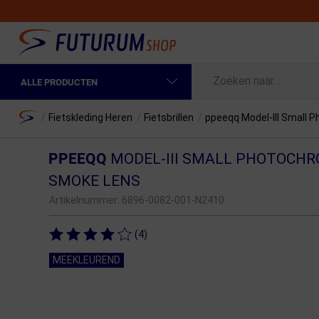
ALLE PRODUCTEN
Spring naar hoofdinhoud
Fietskleding Heren
Home
/
Fietskleding Heren
/
Fietsbrillen
/
ppeeqq Model-III Small 
Fietskleding Dames
PPEEQQ
MODEL-III SMALL PHOTOCHR
Fietsonderdelen
SMOKE LENS
Artikelnummer:
6896-0082-001-N2410
Fietselektronica
Fietsonderhoud
(4)
Sportvoeding en Verzorging
MEEKLEUREND
Fietstassen & Rugzakken
Fietsendragers & Fietskoffers