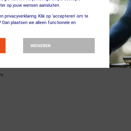
. Deze bonen, of eigenlijk zaden, veroorzaken geen ontbossing en 
eter op jouw wensen aansluiten.
n tijdens het fabricageproces.
n privacyverklaring. Klik op 'accepteren' om te
? Dan plaatsen we alleen functionele en
WEIGEREN
rm