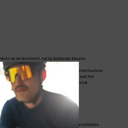
nlicht op de lens komt, zal hij donkerder kleuren.
voor een ultralichte en stijlvolle bril. Het montuurloze
is iets compacter dan bij de andere modellen, wat het
el II en het verstelbare antibacteriële neusstuk.
l van zonlicht.
ken. Maar dan zijn er nog steeds keuzes. De recyclebare