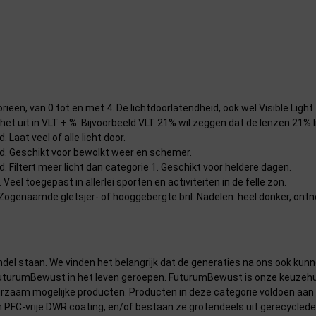
orieën, van 0 tot en met 4. De lichtdoorlatendheid, ook wel Visible Ligh
het uit in VLT + %. Bijvoorbeeld VLT 21% wil zeggen dat de lenzen 21%
 Laat veel of alle licht door.
nd. Geschikt voor bewolkt weer en schemer.
. Filtert meer licht dan categorie 1. Geschikt voor heldere dagen.
Veel toegepast in allerlei sporten en activiteiten in de felle zon.
 Zogenaamde gletsjer- of hooggebergte bril. Nadelen: heel donker, ont
l staan. We vinden het belangrijk dat de generaties na ons ook kunne
FuturumBewust in het leven geroepen. FuturumBewust is onze keuzehu
aam mogelijke producten. Producten in deze categorie voldoen aan een
n PFC-vrije DWR coating, en/of bestaan ze grotendeels uit gerecyclede