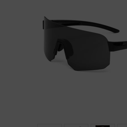
Fietstrainers
Hardlopen
Overige sporten & cadeaubon
Fietsen
Nieuw bij FuturumShop...