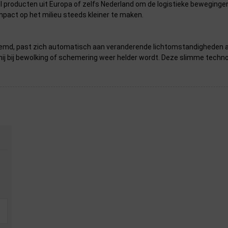
eel producten uit Europa of zelfs Nederland om de logistieke beweging
pact op het milieu steeds kleiner te maken.
md, past zich automatisch aan veranderende lichtomstandigheden aan.
 hij bij bewolking of schemering weer helder wordt. Deze slimme techn