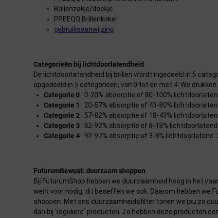
Brillenzakje/doekje
PPEEQQ Brillenkoker
gebruiksaanwijzing
Categorieën bij lichtdoorlatendheid
De lichtdoorlatendheid bij brillen wordt ingedeeld in 5 categ
opgedeeld in 5 categorieën, van 0 tot en met 4. We drukken 
Categorie 0
: 0-20% absorptie of 80-100% lichtdoorlatend.
Categorie 1
: 20-57% absorptie of 43-80% lichtdoorlate
Categorie 2
: 57-82% absorptie of 18-43% lichtdoorlatend
Categorie 3
: 82-92% absorptie of 8-18% lichtdoorlatend. 
Categorie 4
: 92-97% absorptie of 3-8% lichtdoorlatend.
FuturumBewust: duurzaam shoppen
Bij FuturumShop hebben we duurzaamheid hoog in het vaande
werk voor nodig, dit beseffen we ook. Daarom hebben we 
shoppen. Met ons duurzaamheidsfilter tonen we jou zo duurz
dan bij ‘reguliere' producten. Zo hebben deze producten ee