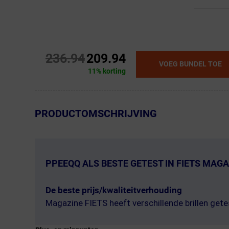
236.94
209.94
VOEG BUNDEL TOE
11% korting
← Terug naar productnavigatie
PRODUCTOMSCHRIJVING
PPEEQQ ALS BESTE GETEST IN FIETS MAGA
De beste prijs/kwaliteitverhouding
Magazine FIETS heeft verschillende brillen gete