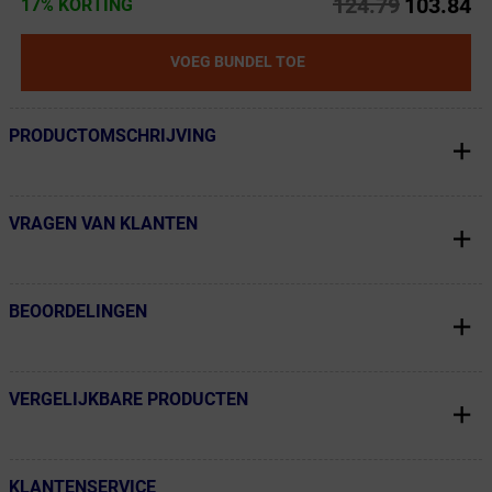
124.79
103.84
17% KORTING
VOEG BUNDEL TOE
PRODUCTOMSCHRIJVING
← Terug naar productnavigatie
VRAGEN VAN KLANTEN
← Terug naar productnavigatie
BEOORDELINGEN
← Terug naar productnavigatie
VERGELIJKBARE PRODUCTEN
← Terug naar productnavigatie
KLANTENSERVICE
← Terug naar productnavigatie