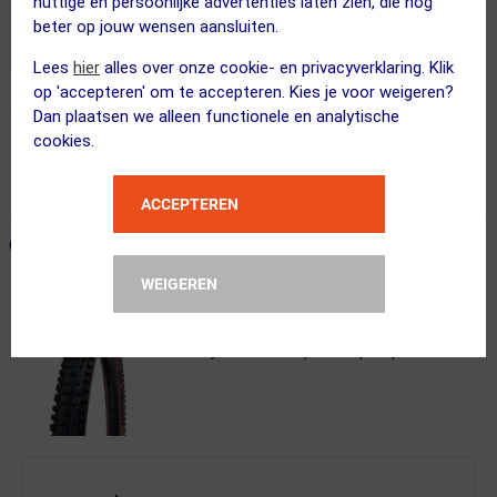
nuttige en persoonlijke advertenties laten zien, die nog
beter op jouw wensen aansluiten.
Lees
hier
alles over onze cookie- en privacyverklaring. Klik
op 'accepteren' om te accepteren. Kies je voor weigeren?
Dan plaatsen we alleen functionele en analytische
Gratis bezorging & retourneren
cookies.
Voor 23:00 uur besteld, morgen in huis
365 dagen retourrecht
ACCEPTEREN
ONZE AANBEVOLEN COMBINATIE
← Terug naar productnavigatie
WEIGEREN
Schwalbe
Nobby Nic Addix SpeedGrip Super Gro...