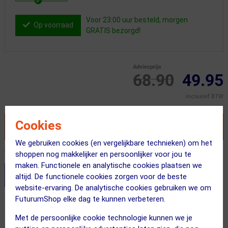
Voor 23:00 uur besteld, morgen
Op voorraad
GRATIS bezorgd!
Adviesprijs
68.90
49.95
Inclusief BTW
Cookies
VOEG TOE AAN WINKELWAGEN
We gebruiken cookies (en vergelijkbare technieken) om het
Recent besteld door 5 klanten! Bestel ook snel!
shoppen nog makkelijker en persoonlijker voor jou te
maken. Functionele en analytische cookies plaatsen we
Stel je productvragen aan onze AI assistent
altijd. De functionele cookies zorgen voor de beste
website-ervaring. De analytische cookies gebruiken we om
FuturumShop elke dag te kunnen verbeteren.
Dit product in andere versie
Met de persoonlijke cookie technologie kunnen we je