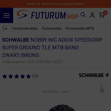
Bekijk hier alvast onze vernieuwde website!
0
Spring naar hoofdinhoud
Home
Fietsonderdelen
Fietsbanden
Fietsbanden MTB
/
/
/
SCHWALBE
NOBBY NIC ADDIX SPEEDGRIP
SUPER GROUND TLE MTB BAND
ZWART/BRONS
Artikelnummer:
6100-0492-001-N2201
(12)
Afbeelding
1
van 5