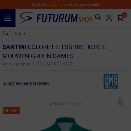
Bekijk hier alvast onze vernieuwde website!
0
Spring naar hoofdinhoud
Home
Outlet
/
SANTINI
COLORE FIETSSHIRT KORTE
MOUWEN GROEN DAMES
Artikelnummer:
6198-0243-001-N2103
Schrijf een eerste review
Afbeelding
1
van 3
OP=OP!