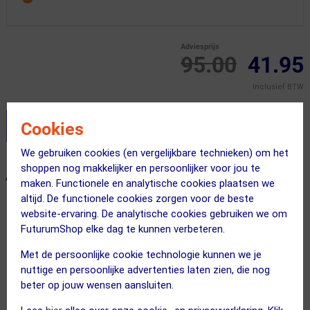
Adviesprijs
95.00
41.95
Inclusief BTW
Cookies
Stel je productvragen aan onze AI assistent
We gebruiken cookies (en vergelijkbare technieken) om het
shoppen nog makkelijker en persoonlijker voor jou te
ALTERNATIEVE PRODUCTEN
maken. Functionele en analytische cookies plaatsen we
altijd. De functionele cookies zorgen voor de beste
website-ervaring. De analytische cookies gebruiken we om
SUMMER SALE
SUMMER SALE
FuturumShop elke dag te kunnen verbeteren.
Met de persoonlijke cookie technologie kunnen we je
nuttige en persoonlijke advertenties laten zien, die nog
beter op jouw wensen aansluiten.