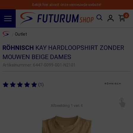
Bekijk hier alvast onze vernieuwde website!
0
Spring naar hoofdinhoud
Home
Outlet
/
RÖHNISCH
KAY HARDLOOPSHIRT ZONDER
MOUWEN BEIGE DAMES
Artikelnummer:
6447-0099-001-N2101
(1)
Afbeelding
1
van 4