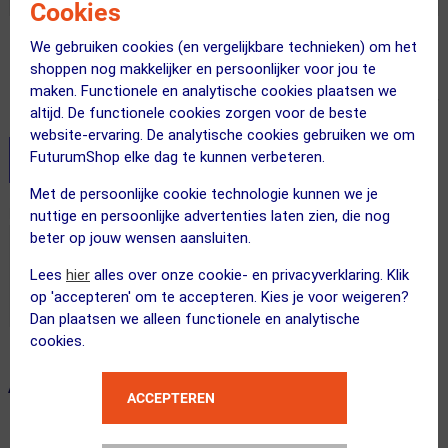
Cookies
We gebruiken cookies (en vergelijkbare technieken) om het
Adviesprijs
34.95
25.95
shoppen nog makkelijker en persoonlijker voor jou te
maken. Functionele en analytische cookies plaatsen we
Inclusief BTW
altijd. De functionele cookies zorgen voor de beste
website-ervaring. De analytische cookies gebruiken we om
FuturumShop elke dag te kunnen verbeteren.
Stel je productvragen aan onze AI assistent
Met de persoonlijke cookie technologie kunnen we je
Dit product in andere versie
nuttige en persoonlijke advertenties laten zien, die nog
beter op jouw wensen aansluiten.
Lees
hier
alles over onze cookie- en privacyverklaring. Klik
op 'accepteren' om te accepteren. Kies je voor weigeren?
Dan plaatsen we alleen functionele en analytische
cookies.
ALTERNATIEVE PRODUCTEN
ACCEPTEREN