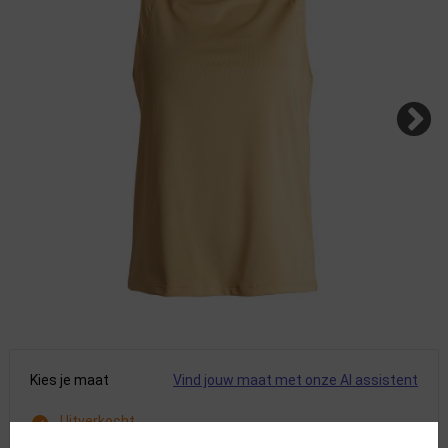
Kies je maat
Vind jouw maat met onze AI assistent
Uitverkocht