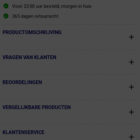
Voor 23:00 uur besteld, morgen in huis
365 dagen retourrecht
PRODUCTOMSCHRIJVING
← Terug naar productnavigatie
VRAGEN VAN KLANTEN
← Terug naar productnavigatie
BEOORDELINGEN
← Terug naar productnavigatie
VERGELIJKBARE PRODUCTEN
← Terug naar productnavigatie
KLANTENSERVICE
← Terug naar productnavigatie