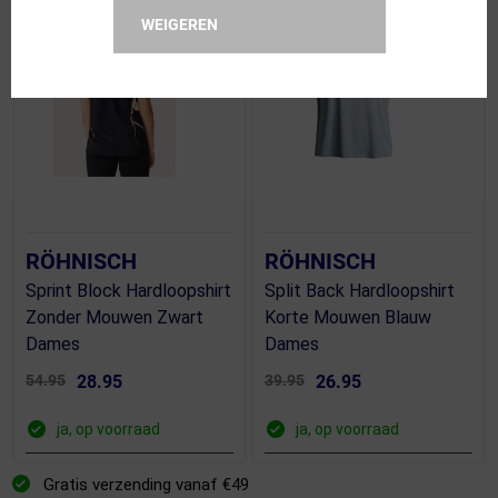
OP=OP!
OP=OP!
WEIGEREN
RÖHNISCH
RÖHNISCH
Sprint Block Hardloopshirt
Split Back Hardloopshirt
Zonder Mouwen Zwart
Korte Mouwen Blauw
Dames
Dames
54.95
28.95
39.95
26.95
ja, op voorraad
ja, op voorraad
Gratis verzending vanaf €49