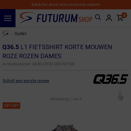
Bekijk hier alvast onze vernieuwde website!
0
Spring naar hoofdinhoud
Home
Outlet
/
Q36.5
L1 FIETSSHIRT KORTE MOUWEN
ROZE ROZEN DAMES
Artikelnummer:
6640-0030-000-N1508
Schrijf een eerste review
Afbeelding
1
van 5
OP=OP!