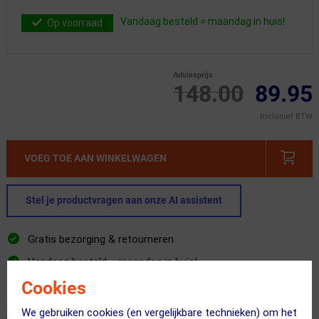
Vandaag besteld = maandag in huis!
Op voorraad
Adviesprijs
148.00
89.95
Inclusief BTW
VOEG TOE AAN WINKELWAGEN
Stel je productvragen aan onze AI assistent
Gratis bezorging & retourneren
Vandaag besteld = maandag in huis!
Cookies
365 dagen retourrecht
We gebruiken cookies (en vergelijkbare technieken) om het