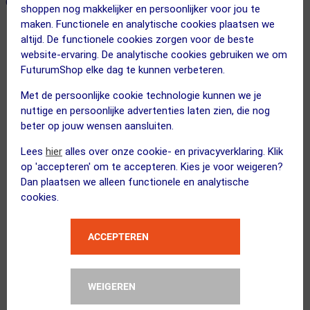
ONZE AANBEVOLEN COMBINATIE
← Terug naar productnavigatie
shoppen nog makkelijker en persoonlijker voor jou te
maken. Functionele en analytische cookies plaatsen we
altijd. De functionele cookies zorgen voor de beste
Q36.5
website-ervaring. De analytische cookies gebruiken we om
L1 Fietsshirt Korte Mouwen Roze Roz...
FuturumShop elke dag te kunnen verbeteren.
Met de persoonlijke cookie technologie kunnen we je
nuttige en persoonlijke advertenties laten zien, die nog
beter op jouw wensen aansluiten.
Lees
hier
alles over onze cookie- en privacyverklaring. Klik
Flownatura
op 'accepteren' om te accepteren. Kies je voor weigeren?
Chamois Crème 150ml
Dan plaatsen we alleen functionele en analytische
Kies alternatief
cookies.
ACCEPTEREN
3 STUKS
FUTURUM
XTRA COOL Merino Fietssokken...
WEIGEREN
Kies alternatief