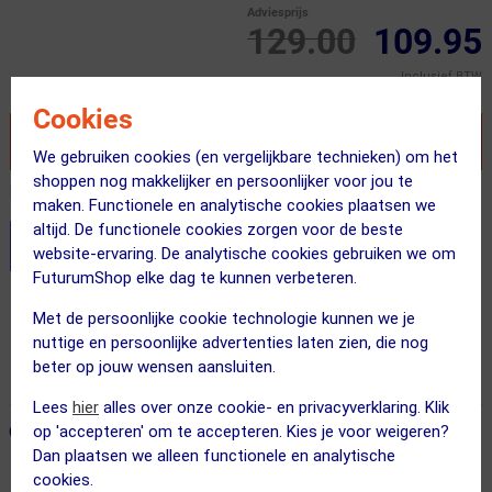
Adviesprijs
129.00
109.95
Inclusief BTW
Cookies
VOEG TOE AAN WINKELWAGEN
We gebruiken cookies (en vergelijkbare technieken) om het
shoppen nog makkelijker en persoonlijker voor jou te
Recent besteld door 35 klanten! Bestel ook snel!
maken. Functionele en analytische cookies plaatsen we
altijd. De functionele cookies zorgen voor de beste
Stel je productvragen aan onze AI assistent
website-ervaring. De analytische cookies gebruiken we om
FuturumShop elke dag te kunnen verbeteren.
Gratis bezorging & retourneren
Met de persoonlijke cookie technologie kunnen we je
Voor 23:00 uur besteld, morgen in huis
nuttige en persoonlijke advertenties laten zien, die nog
beter op jouw wensen aansluiten.
365 dagen retourrecht
Lees
hier
alles over onze cookie- en privacyverklaring. Klik
ONZE AANBEVOLEN COMBINATIE
op 'accepteren' om te accepteren. Kies je voor weigeren?
← Terug naar productnavigatie
Dan plaatsen we alleen functionele en analytische
cookies.