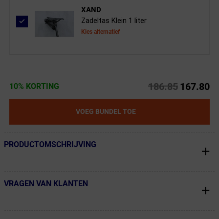
XAND
Zadeltas Klein 1 liter
Kies alternatief
186.85
167.80
10% KORTING
VOEG BUNDEL TOE
PRODUCTOMSCHRIJVING
← Terug naar productnavigatie
VRAGEN VAN KLANTEN
← Terug naar productnavigatie