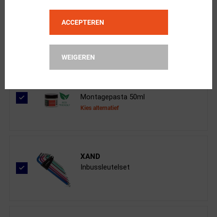
Prologo
ACCEPTEREN
Scratch M5 Pas Wider T-Irox Zadel Z...
WEIGEREN
XAND
Montagepasta 50ml
Kies alternatief
XAND
Inbussleutelset