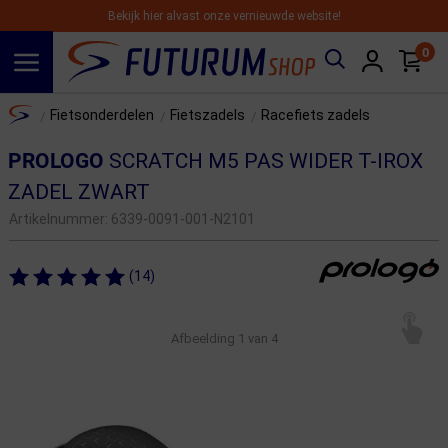
Bekijk hier alvast onze vernieuwde website!
0
Spring naar hoofdinhoud
Home
Fietsonderdelen
Fietszadels
Racefiets zadels
/
/
/
PROLOGO
SCRATCH M5 PAS WIDER T-IROX
ZADEL ZWART
Artikelnummer:
6339-0091-001-N2101
(14)
Afbeelding
1
van 4