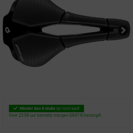
Minder dan 8 stuks
op voorraad!
Voor 23:00 uur besteld, morgen GRATIS bezorgd!