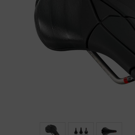
Fietstrainers
Hardlopen
Overige sporten & cadeaubon
Fietsen
Nieuw bij FuturumShop...
← Terug naar productnavigatie