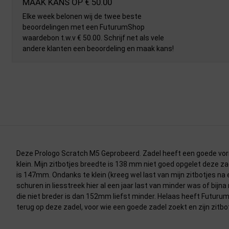
MAAK KANS OP € 50.00
Elke week belonen wij de twee beste
beoordelingen met een FuturumShop
waardebon t.w.v € 50.00. Schrijf net als vele
andere klanten een beoordeling en maak kans!
Deze Prologo Scratch M5 Geprobeerd. Zadel heeft een goede vorm
klein. Mijn zitbotjes breedte is 138 mm niet goed opgelet deze za
is 147mm. Ondanks te klein (kreeg wel last van mijn zitbotjes na e
schuren in liesstreek hier al een jaar last van minder was of bijn
die niet breder is dan 152mm liefst minder. Helaas heeft Futurum
terug op deze zadel, voor wie een goede zadel zoekt en zijn zitb