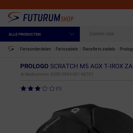
ALLE PRODUCTEN
Spring naar hoofdinhoud
Fietskleding Heren
Home
/
Fietsonderdelen
/
Fietszadels
/
Racefiets zadels
/
Prolog
Fietskleding Dames
PROLOGO
SCRATCH M5 AGX T-IROX Z
Fietsonderdelen
Artikelnummer:
6339-0094-001-N2101
Fietselektronica
(1)
Fietsonderhoud
Sportvoeding en Verzorging
Fietstassen & Rugzakken
Fietsendragers & Fietskoffers