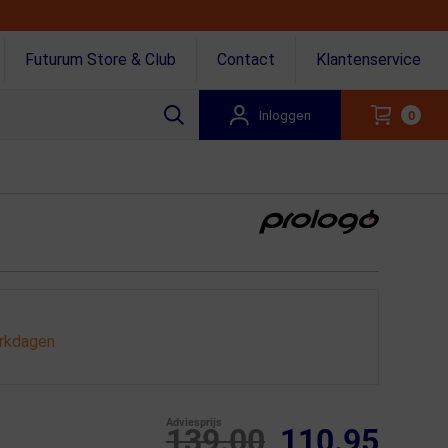
Futurum Store & Club
Contact
Klantenservice
Inloggen
0
erkdagen
Adviesprijs
139.00
110.95