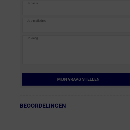
MIJN VRAAG STELLEN
BEOORDELINGEN
← Terug naar productnavigatie