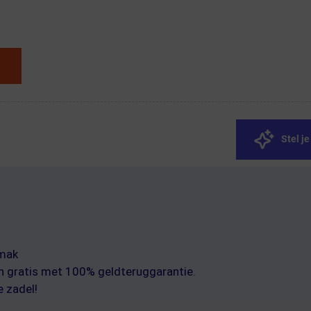
Stel j
emak
an gratis met 100% geldteruggarantie.
 zadel!