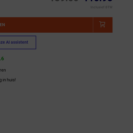
Inclusief BTW
GEN
ze AI assistent
.6
eren
in huis!