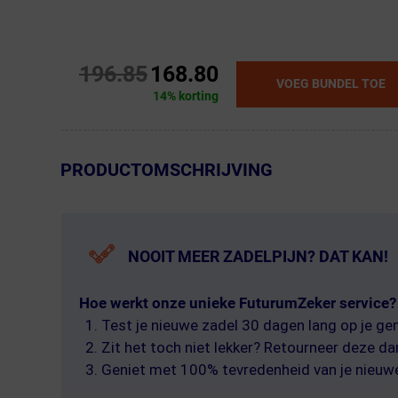
196.85
168.80
VOEG BUNDEL TOE
14% korting
← Terug naar productnavigatie
PRODUCTOMSCHRIJVING
NOOIT MEER ZADELPIJN? DAT KAN!
Hoe werkt onze unieke FuturumZeker service?
Test je nieuwe zadel 30 dagen lang op je g
Zit het toch niet lekker? Retourneer deze d
Geniet met 100% tevredenheid van je nieuwe