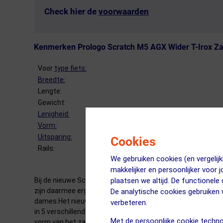
Check hier de
voorwaarden
Kenmerken Prologo Scratch M5 AGX Wider T-Irox Za
Voor
type fiets:
Breedte:
Lengte:
Gewicht:
Lenigheid:
Vorm:
Uitsparing:
Cookies
Rails:
We gebruiken cookies (en vergeli
makkelijker en persoonlijker voor 
Bij de nieuwe Scratch M5 zadels van Prologo wordt gebruik
plaatsen we altijd. De functionele
zijn daarmee erg geschikt voor zowel road als off-road gebr
De analytische cookies gebruike
dames.Het nieuwe MSS (Multi Sector System) is ontwikkeld 
verbeteren.
in 5 verschillende zones die onafhankelijk van elkaar bewe
Met de persoonlijke cookie techno
vorm van het zadel maakt dat de heupen op een natuurlijke 