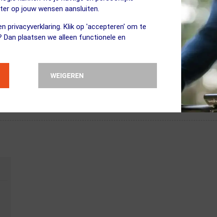
eter op jouw wensen aansluiten.
 materiaal. Dit materiaal is erg licht, sterk en goed bestand tegen tors
afkomstig uit de aerospace industrie.Deze AGX variant van de Scratch M
n privacyverklaring. Klik op 'accepteren' om te
ing is dikker waardoor trillingen en schokken beter worden geabsorbeer
? Dan plaatsen we alleen functionele en
Zadel
WEIGEREN
ding