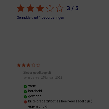
3
/ 5
Gemiddeld uit
1
beoordelingen
Ziet er goedkoop uit
25 januari 2022
John de Roo
|
vorm
hardheid
gewicht
bij te brede zitbotjes heel veel zadel pijn (
eigenschuld)