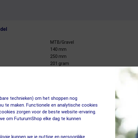
del
MTB/Gravel
140 mm
250 mm
201 gram
Gemiddeld
Rond
Nee
Tirox (staal) | 7 mm
jkbare technieken) om het shoppen nog
jou te maken. Functionele en analytische cookies
 gemaakt van de 4.0 technologieën waarmee de zadels erg innovatief 
 cookies zorgen voor de beste website-ervaring.
uik en daarmee dus ook voor tijdrijden en triatlon. Dankzij de innovat
n we om FuturumShop elke dag te kunnen
in samenwerking met de technische universiteit van Milaan en verbet
gen. Hiermee worden de natuurlijke bewegingen tijdens het trappen ond
logie kunnen we je nuttige en persoonlijke
wijze kunnen roteren voor een optimale stabiliteit en ondersteuning.