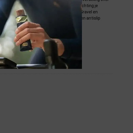
ie. Zo gaat er minder energie verloren die richting je
5 is specifiek ontwikkeld voor Adventure, Gravel en
d. Tevens is het oppervlakte voorzien van een antislip