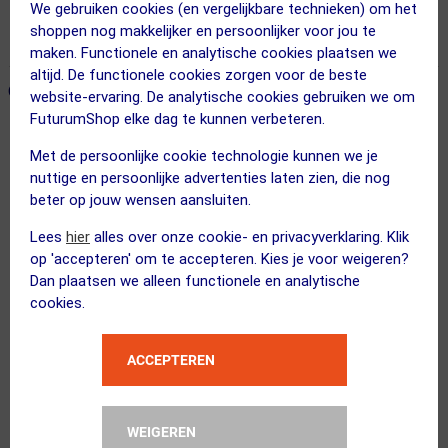
Voor 23:00 uur besteld, morgen in huis
We gebruiken cookies (en vergelijkbare technieken) om het
shoppen nog makkelijker en persoonlijker voor jou te
365 dagen retourrecht
maken. Functionele en analytische cookies plaatsen we
altijd. De functionele cookies zorgen voor de beste
ONZE AANBEVOLEN COMBINATIE
← Terug naar productnavigatie
website-ervaring. De analytische cookies gebruiken we om
FuturumShop elke dag te kunnen verbeteren.
Met de persoonlijke cookie technologie kunnen we je
PowerBar
nuttige en persoonlijke advertenties laten zien, die nog
Protein Plus Bar 30% Chocolade Repe...
beter op jouw wensen aansluiten.
Lees
hier
alles over onze cookie- en privacyverklaring. Klik
op 'accepteren' om te accepteren. Kies je voor weigeren?
Dan plaatsen we alleen functionele en analytische
cookies.
PowerBar
Isoactive Citroen Isotone Sportdran...
ACCEPTEREN
Kies alternatief
WEIGEREN