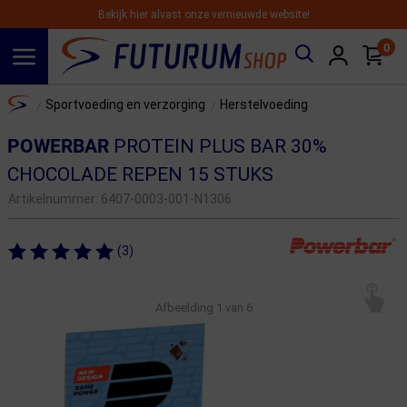
Bekijk hier alvast onze vernieuwde website!
0
Spring naar hoofdinhoud
Home
Sportvoeding en verzorging
Herstelvoeding
/
/
POWERBAR
PROTEIN PLUS BAR 30%
CHOCOLADE REPEN 15 STUKS
Artikelnummer:
6407-0003-001-N1306
(3)
Afbeelding
1
van 6