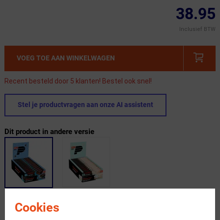
38.95
Inclusief BTW
VOEG TOE AAN WINKELWAGEN
Recent besteld door 5 klanten! Bestel ook snel!
Stel je productvragen aan onze AI assistent
Dit product in andere versie
Cookies
Gratis verzending vanaf €49