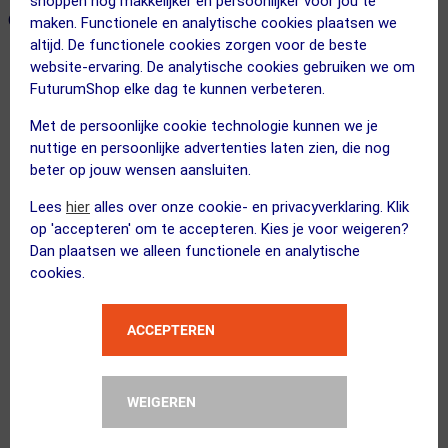
shoppen nog makkelijker en persoonlijker voor jou te
ONZE AANBEVOLEN COMBINATIE
← Terug naar productnavigatie
maken. Functionele en analytische cookies plaatsen we
altijd. De functionele cookies zorgen voor de beste
website-ervaring. De analytische cookies gebruiken we om
FuturumShop elke dag te kunnen verbeteren.
POC
Pure MTB Fietsshirt Lange Mouwen Br...
Met de persoonlijke cookie technologie kunnen we je
nuttige en persoonlijke advertenties laten zien, die nog
beter op jouw wensen aansluiten.
Lees
hier
alles over onze cookie- en privacyverklaring. Klik
op 'accepteren' om te accepteren. Kies je voor weigeren?
Dan plaatsen we alleen functionele en analytische
FUTURUM
cookies.
4 SEASONS Warm Merino Thermo...
Kies alternatief
ACCEPTEREN
Kies je maat
WEIGEREN
3 STUKS
FUTURUM