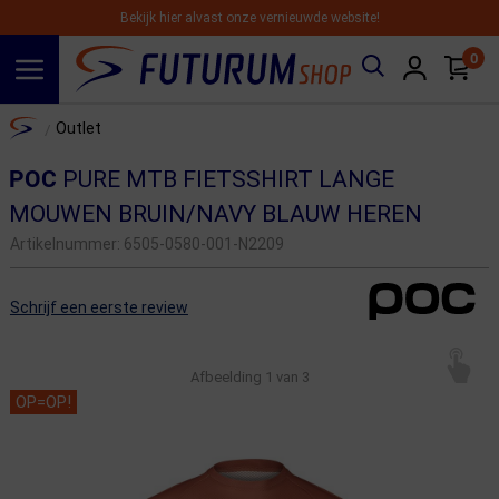
Bekijk hier alvast onze vernieuwde website!
0
Spring naar hoofdinhoud
Home
Outlet
/
POC
PURE MTB FIETSSHIRT LANGE
MOUWEN BRUIN/NAVY BLAUW HEREN
Artikelnummer:
6505-0580-001-N2209
Schrijf een eerste review
Afbeelding
1
van 3
OP=OP!