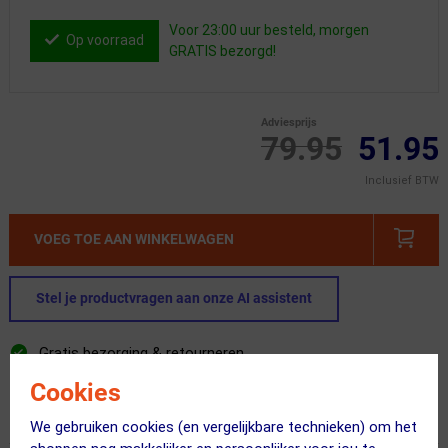
Voor 23:00 uur besteld, morgen
Op voorraad
GRATIS bezorgd!
Adviesprijs
79.95
51.95
Inclusief BTW
VOEG TOE AAN WINKELWAGEN
Stel je productvragen aan onze AI assistent
Gratis bezorging & retourneren
Voor 23:00 uur besteld, morgen in huis
Cookies
365 dagen retourrecht
We gebruiken cookies (en vergelijkbare technieken) om het