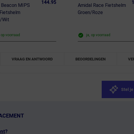
144.95
1
 Beacon MIPS
Amidal Race Fietshelm
Fietshelm
Groen/Roze
/Wit
, op voorraad
ja, op voorraad
VRAAG EN ANTWOORD
BEOORDELINGEN
VE
Stel j
LACEMENT
nt
?