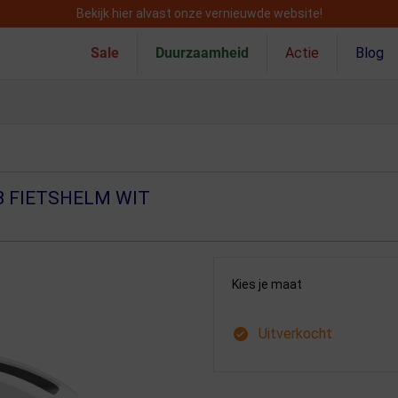
Bekijk hier alvast onze vernieuwde website!
Sale
Duurzaamheid
Actie
Blog
B FIETSHELM WIT
Kies je maat
Uitverkocht