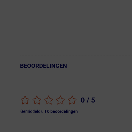
BEOORDELINGEN
← Terug naar productnavigatie
0
/ 5
Gemiddeld uit
0
beoordelingen