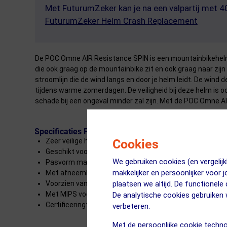
Met FuturumZeker kan je na een valpartij met 
FuturumZeker Helm Crash Replacement
De POC Omne AIR Resistance SPIN is een mountainbikehelm va
die ook graag op de mountainbike zit en ook graag naar zijn
stroomlijn die de wind langs en door je helm leidt. De wind 
tijdens warme zomerdagen. De veiligheid bij deze helm is o
schade bij een ongeval minder zal zijn. Met de POC Omne AI
Specificaties POC Omne AIR Resistance MIPS Moun
Cookies
Zeer veilige helm
Geschikt voor wielrenners, cyclocrossers en mountainb
We gebruiken cookies (en vergeli
Pasvorm makkelijk aanpasbaar aan de hand van straps
makkelijker en persoonlijker voor 
Met afneembaar vizier
plaatsen we altijd. De functionele
Voorzien van meerdere ventilatiegaten
Met MIPS voor een goede verdeling van de druk bij even
De analytische cookies gebruike
Certificering: EN 1078, CPSC 12.03 AS/NZ 2063:2008
verbeteren.
Met de persoonlijke cookie techno