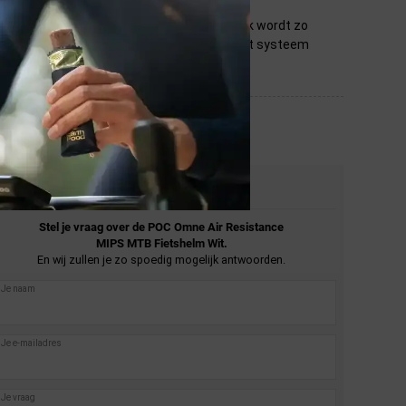
het MIPS systeem in de helm draaien. De druk wordt zo
erk je niets van MIPS. Tijdens een val kan het systeem
STEL JE VRAAG
Stel je vraag over de
POC
Omne Air Resistance
MIPS MTB Fietshelm Wit.
En wij zullen je zo spoedig mogelijk antwoorden.