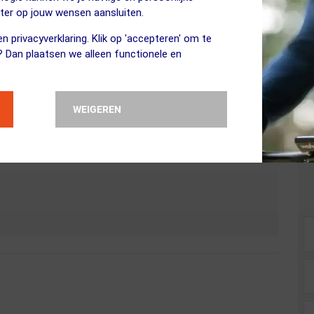
eter op jouw wensen aansluiten.
m. MIPS is een binnenschaal geïntegreerd in de helm. Bij een val kan 
op één plek op het hoofd is gefixeerd. Tijdens het dragen van de helm m
n privacyverklaring. Klik op 'accepteren' om te
? Dan plaatsen we alleen functionele en
WEIGEREN
aatsen/opbergen