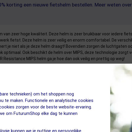
40% korting een nieuwe fietshelm bestellen. Meer weten ov
n zeer hoge kwaliteit. Deze helm is zeer bruikbaar voor iedere fietse
 werk fietst. Deze helm is zeer veilig en enorm comfortabel. De versch
deert je niet als je deze helm draagt! Bovendien zorgen de luchtgaten o
ok optimaal. Ook beschikt de helm over MIPS, deze technologie zorgt 
R Resistance MIPS helm ga je hoe dan ook veilig en prettig op weg!
tainbikehelm
ike
jkbare technieken) om het shoppen nog
jou te maken. Functionele en analytische cookies
 cookies zorgen voor de beste website-ervaring.
tuele impact
n we om FuturumShop elke dag te kunnen
logie kunnen we je nuttige en persoonlijke