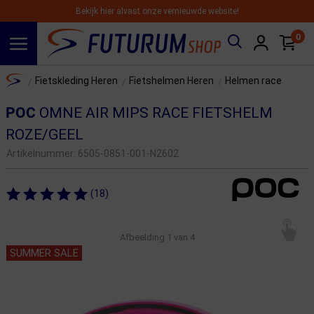
Bekijk hier alvast onze vernieuwde website!
0
Spring naar hoofdinhoud
Home
Fietskleding Heren
Fietshelmen Heren
Helmen race
/
/
/
POC
OMNE AIR MIPS RACE FIETSHELM
ROZE/GEEL
Artikelnummer:
6505-0851-001-N2602
(18)
Afbeelding
1
van 4
SUMMER SALE