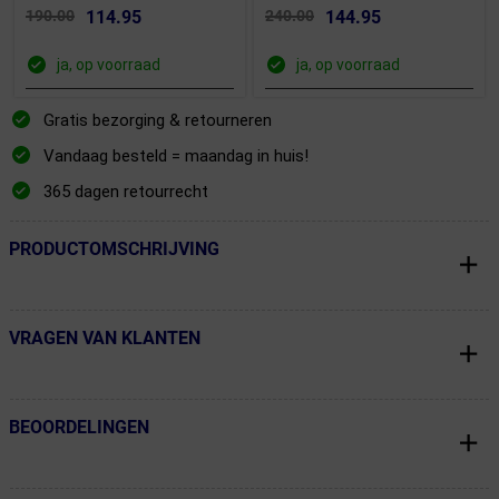
190.00
114.95
240.00
144.95
ja, op voorraad
ja, op voorraad
Gratis bezorging & retourneren
Vandaag besteld = maandag in huis!
365 dagen retourrecht
PRODUCTOMSCHRIJVING
← Terug naar productnavigatie
VRAGEN VAN KLANTEN
← Terug naar productnavigatie
BEOORDELINGEN
← Terug naar productnavigatie