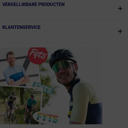
VERGELIJKBARE PRODUCTEN
← Terug naar productnavigatie
KLANTENSERVICE
← Terug naar productnavigatie