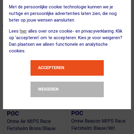
Met de persoonlijke cookie technologie kunnen we je
nuttige en persoonlijke advertenties laten zien, die nog
beter op jouw wensen aansluiten.
ALTERNATIEVE PRODUCTEN
Lees
hier
alles over onze cookie- en privacyverklaring. Klik
op 'accepteren' om te accepteren. Kies je voor weigeren?
Dan plaatsen we alleen functionele en analytische
ACTIE
ACTIE
cookies.
ACCEPTEREN
WEIGEREN
(18)
POC
POC
Omne Beacon MIPS Race
Omne Air MIPS Race
Fietshelm Blauw/Wit
Fietshelm Brons/Blauw